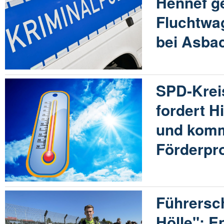
Hennef g
Fluchtwa
bei Asba
SPD-Krei
fordert H
und kom
Förderp
Führersch
Hölle": E