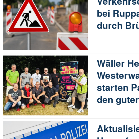
Verkehrs
bei Rupp
durch Br
Wäller He
Westerwa
starten P
den gute
Aktualisi