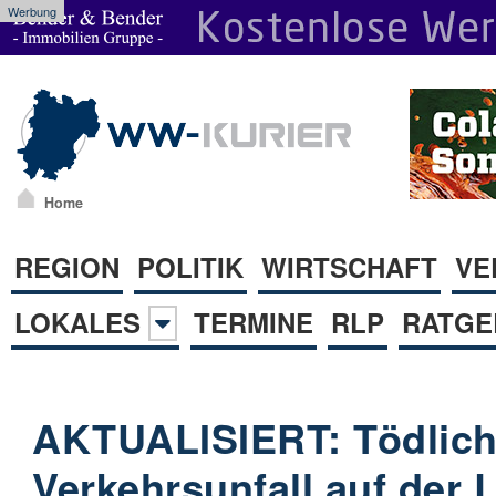
Werbung
Home
REGION
POLITIK
WIRTSCHAFT
VE
LOKALES
TERMINE
RLP
RATGE
AKTUALISIERT: Tödlich
Verkehrsunfall auf der 