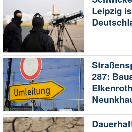
Leipzig i
Deutschl
Straßensp
287: Bau
Elkenrot
Neunkha
Dauerhaft