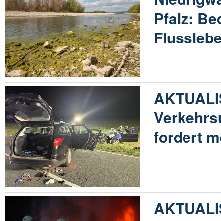
Pfalz: Be
Flussleb
AKTUALIS
Verkehrsu
fordert 
AKTUALIS