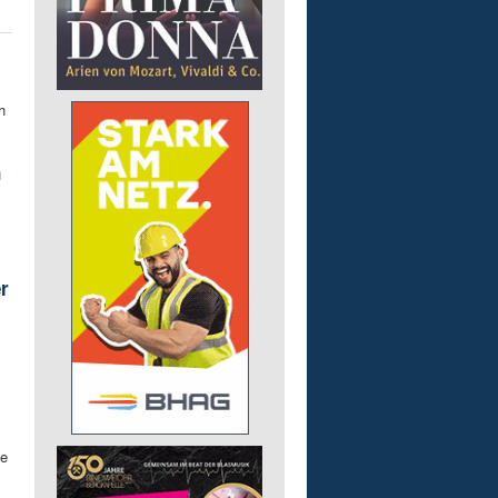
h
n
r
ie