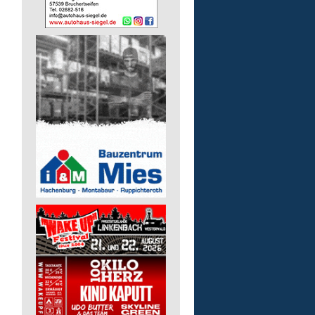
Bildungsbegleitung (m/
Lebenshilfe im Landkreis Altenk
GmbH
57610 Altenkirchen (Westerwald