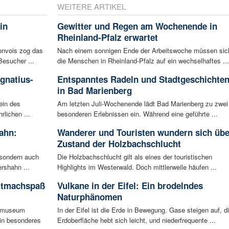
WEITERE ARTIKEL
in
Gewitter und Regen am Wochenende in
Rheinland-Pfalz erwartet
konvois zog das
Nach einem sonnigen Ende der Arbeitswoche müssen sic
esucher ...
die Menschen in Rheinland-Pfalz auf ein wechselhaftes ...
Ignatius-
Entspanntes Radeln und Stadtgeschichte
in Bad Marienberg
ein des
Am letzten Juli-Wochenende lädt Bad Marienberg zu zwei
rlichen ...
besonderen Erlebnissen ein. Während eine geführte ...
ahn:
Wanderer und Touristen wundern sich übe
Zustand der Holzbachschlucht
 sondern auch
Die Holzbachschlucht gilt als eines der touristischen
rshahn ...
Highlights im Westerwald. Doch mittlerweile häufen ...
itmachspaß
Vulkane in der Eifel: Ein brodelndes
Naturphänomen
tsmuseum
In der Eifel ist die Erde in Bewegung. Gase steigen auf, d
ein besonderes
Erdoberfläche hebt sich leicht, und niederfrequente ...