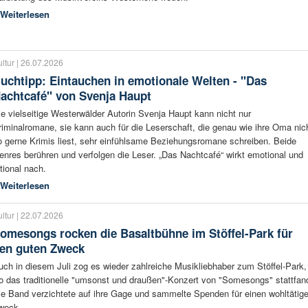
Weiterlesen
ltur | 26.07.2026
uchtipp: Eintauchen in emotionale Welten - "Das
achtcafé" von Svenja Haupt
ie vielseitige Westerwälder Autorin Svenja Haupt kann nicht nur
riminalromane, sie kann auch für die Leserschaft, die genau wie ihre Oma nic
o gerne Krimis liest, sehr einfühlsame Beziehungsromane schreiben. Beide
enres berühren und verfolgen die Leser. „Das Nachtcafé“ wirkt emotional und
ational nach.
Weiterlesen
ltur | 22.07.2026
omesongs rocken die Basaltbühne im Stöffel-Park für
en guten Zweck
uch in diesem Juli zog es wieder zahlreiche Musikliebhaber zum Stöffel-Park,
o das traditionelle "umsonst und draußen"-Konzert von "Somesongs" stattfan
ie Band verzichtete auf ihre Gage und sammelte Spenden für einen wohltätig
weck.