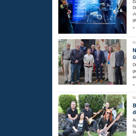
D
D
J
ge
»
Ku
N
ü
D
g
e
»
Ku
B
d
A
f
R