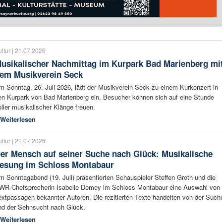
ltur | 21.07.2026
usikalischer Nachmittag im Kurpark Bad Marienberg mi
em Musikverein Seck
m Sonntag, 26. Juli 2026, lädt der Musikverein Seck zu einem Kurkonzert in
en Kurpark von Bad Marienberg ein. Besucher können sich auf eine Stunde
oller musikalischer Klänge freuen.
Weiterlesen
ltur | 21.07.2026
er Mensch auf seiner Suche nach Glück: Musikalische
esung im Schloss Montabaur
m Sonntagabend (19. Juli) präsentierten Schauspieler Steffen Groth und die
WR-Chefsprecherin Isabelle Demey im Schloss Montabaur eine Auswahl von
extpassagen bekannter Autoren. Die rezitierten Texte handelten von der Such
nd der Sehnsucht nach Glück.
Weiterlesen