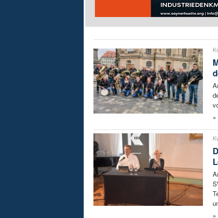
Ku
M
d
A
d
v
»
Ku
D
L
A
S
T
u
»