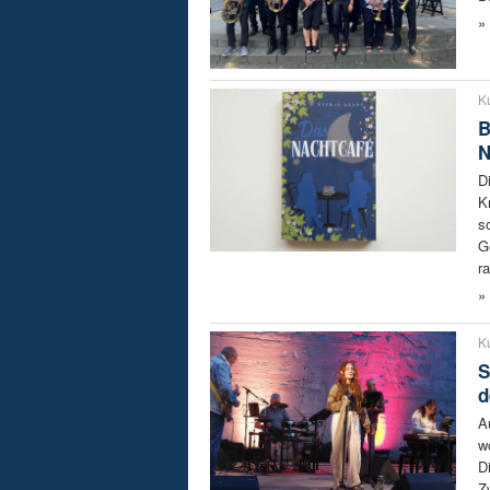
»
Ku
B
N
D
K
s
G
r
»
Ku
S
d
A
w
D
Z