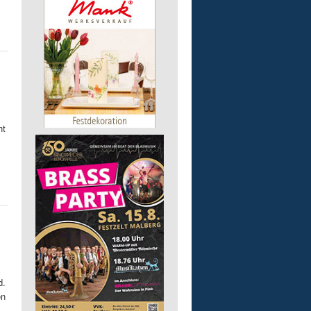
ht
d.
en