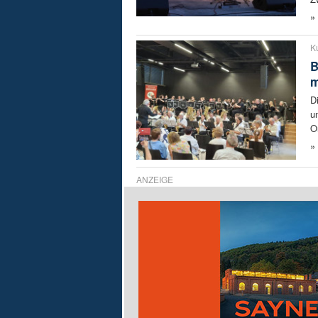
»
Ku
B
m
D
u
O
»
ANZEIGE