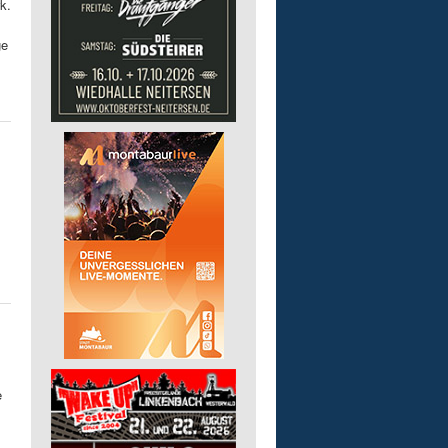
k.
ge
e