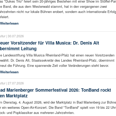
as "Dukes Trio" feiert sein 20-jähriges Bestehen mit einer Show im Stöffel-Par
ie Band, die aus dem Westerwald stammt, hat in den vergangenen zwei
ahrzehnten nicht nur lokale Bühnen erobert, sondern auch internationale Erfol
feiert.
Weiterlesen
ltur | 30.07.2026
euer Vorsitzender für Villa Musica: Dr. Denis Alt
bernimmt Leitung
ie Landesstiftung Villa Musica Rheinland-Pfalz hat einen neuen Vorsitzenden
ewählt. Dr. Denis Alt, Staatssekretär des Landes Rheinland-Pfalz, übernimmt
rneut die Führung. Eine spannende Zeit voller Veränderungen steht bevor.
Weiterlesen
ltur | 27.07.2026
ad Marienberger Sommerfestival 2026: TonBand rockt
en Marktplatz
m Dienstag, 4. August 2026, wird der Marktplatz in Bad Marienberg zur Bühn
ür ein weiteres Open-Air-Konzert. Die Band "TonBand" spielt von 19 bis 22 Uhr
ock- und Popklassiker aus mehreren Jahrzehnten.