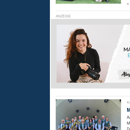
»
ANZEIGE
Ku
M
A
M
D