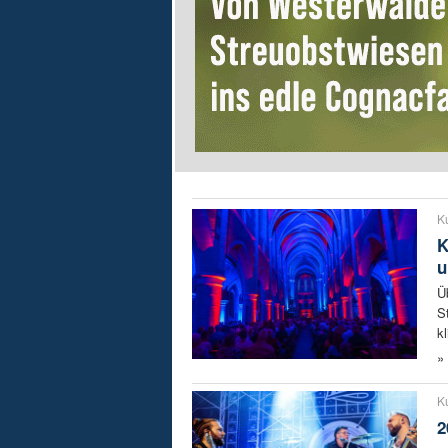
Ku
K
u
Ü
S
k
»
Ku
2