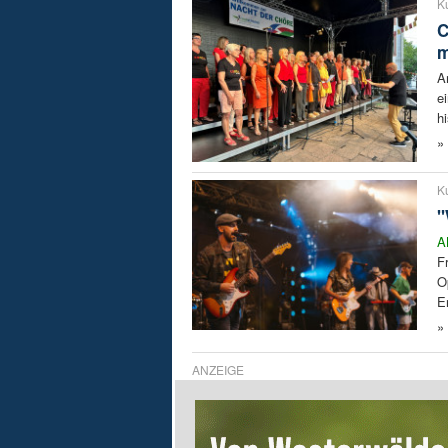
Ku
C
m
A
e
h
»
Ku
"
A
F
O
E
»
ANZEIGE