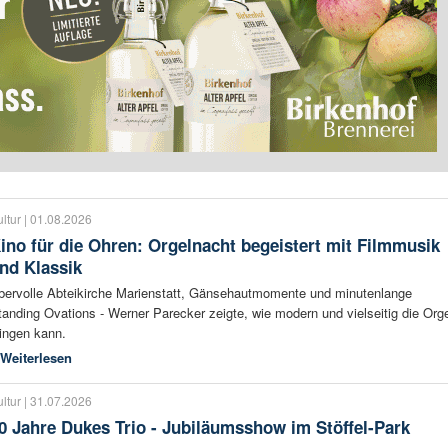
ltur | 01.08.2026
ino für die Ohren: Orgelnacht begeistert mit Filmmusik
nd Klassik
bervolle Abteikirche Marienstatt, Gänsehautmomente und minutenlange
tanding Ovations - Werner Parecker zeigte, wie modern und vielseitig die Org
lingen kann.
Weiterlesen
ltur | 31.07.2026
0 Jahre Dukes Trio - Jubiläumsshow im Stöffel-Park