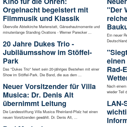
Kino für die Ohren:
Neuer
Orgelnacht begeistert mit
"Der 
Filmmusik und Klassik
reich
Bauku
Übervolle Abteikirche Marienstatt, Gänsehautmomente und
minutenlange Standing Ovations - Werner Parecker ...
Ein neuer R
Deutschland"
20 Jahre Dukes Trio -
Jubiläumsshow im Stöffel-
"Sieg
Park
einen
Rad-E
Das "Dukes Trio" feiert sein 20-jähriges Bestehen mit einer
Show im Stöffel-Park. Die Band, die aus dem ...
Wette
Neuer Vorsitzender für Villa
Nach einem 
wieder Teil 
Musica: Dr. Denis Alt
übernimmt Leitung
LAN-S
wicht
Die Landesstiftung Villa Musica Rheinland-Pfalz hat einen
neuen Vorsitzenden gewählt. Dr. Denis Alt, ...
Infor