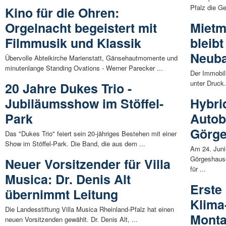
Pfalz die Ge
Kino für die Ohren:
Orgelnacht begeistert mit
Mietm
Filmmusik und Klassik
bleib
Neuba
Übervolle Abteikirche Marienstatt, Gänsehautmomente und
minutenlange Standing Ovations - Werner Parecker ...
Der Immobili
unter Druck
20 Jahre Dukes Trio -
Jubiläumsshow im Stöffel-
Hybri
Park
Autob
Görge
Das "Dukes Trio" feiert sein 20-jähriges Bestehen mit einer
Show im Stöffel-Park. Die Band, die aus dem ...
Am 24. Juni
Görgeshause
Neuer Vorsitzender für Villa
für ...
Musica: Dr. Denis Alt
Erste
übernimmt Leitung
Klima
Die Landesstiftung Villa Musica Rheinland-Pfalz hat einen
Monta
neuen Vorsitzenden gewählt. Dr. Denis Alt, ...