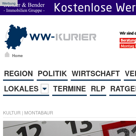
Werbung
Home
REGION
POLITIK
WIRTSCHAFT
VE
LOKALES
TERMINE
RLP
RATGE
KULTUR
|
MONTABAUR