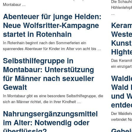
Die Schauhö
Montabaur ...
Höhlenlehrpf
...
Abenteuer für junge Helden:
Neue Wolfsritter-Kampagne
Kera
startet in Rotenhain
Weste
Kunst
In Rotenhain beginnt nach den Sommerferien ein
spannendes Abenteuer für Kinder im Alter von acht bis ...
Hight
Selbsthilfegruppe in
Das Kerami
ein einzigar
Montabaur: Unterstützung
für Männer nach sexueller
Waldl
Gewalt
Wald 
und W
In Montabaur gibt es eine besondere Selbsthilfegruppe, die
sich an Männer richtet, die in ihrer Kindheit ...
entde
Nahrungsergänzungsmittel
Der Waldleh
verbindet Na
im Alter: Notwendig oder
überflüssig?
Gehei