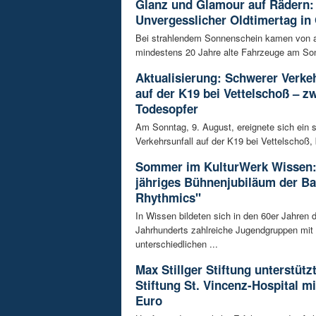
Glanz und Glamour auf Rädern:
Unvergesslicher Oldtimertag in
Bei strahlendem Sonnenschein kamen von a
mindestens 20 Jahre alte Fahrzeuge am Son
Aktualisierung: Schwerer Verkeh
auf der K19 bei Vettelschoß – z
Todesopfer
Am Sonntag, 9. August, ereignete sich ein 
Verkehrsunfall auf der K19 bei Vettelschoß, 
Sommer im KulturWerk Wissen:
jähriges Bühnenjubiläum der B
Rhythmics"
In Wissen bildeten sich in den 60er Jahren d
Jahrhunderts zahlreiche Jugendgruppen mit
unterschiedlichen ...
Max Stillger Stiftung unterstützt
Stiftung St. Vincenz-Hospital mi
Euro