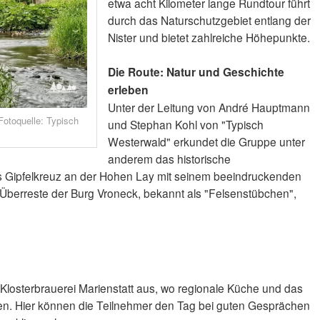
etwa acht Kilometer lange Rundtour führt
durch das Naturschutzgebiet entlang der
Nister und bietet zahlreiche Höhepunkte.
Die Route: Natur und Geschichte
erleben
Unter der Leitung von André Hauptmann
Fotoquelle: Typisch
und Stephan Kohl von "Typisch
Westerwald" erkundet die Gruppe unter
anderem das historische
 Gipfelkreuz an der Hohen Lay mit seinem beeindruckenden
n Überreste der Burg Vroneck, bekannt als "Felsenstübchen",
 Klosterbrauerei Marienstatt aus, wo regionale Küche und das
den. Hier können die Teilnehmer den Tag bei guten Gesprächen