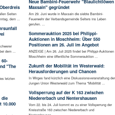
Neue Bambini-Feuerwehr "Blaulichtlöwen
 Oberdreis
Maxsain" gegründet
llen Seiten
Am 29. Juni wurde in Maxsain die siebte Bambini-
ntag, dem ...
Feuerwehr der Verbandsgemeinde Selters ins Leben
gerufen. ...
rsunfall
Sommerauktion 2025 bei Philippi-
wei
Auktionen in Moschheim: Über 550
Positionen am 26. Juli im Angebot
schwerer
bei dem ...
ANZEIGE | Am 26. Juli 2025 findet bei Philippi-Auktionen 
Moschheim eine öffentliche Sommerauktion ...
 60-
Zukunft der Mobilität im Westerwald:
and "The
Herausforderungen und Chancen
In Wirges fand kürzlich eine Diskussionsveranstaltung der
es letzten
Jungen Union Westerwald zum Thema "Mobilität ...
Vollsperrung auf der K 163 zwischen
 die
Niedererbach und Nentershausen
t 10.000
Vom 22. bis 24. Juli kommt es zu einer Vollsperrung der
Kreisstraße 163 zwischen Niedererbach und
Nentershausen. ...