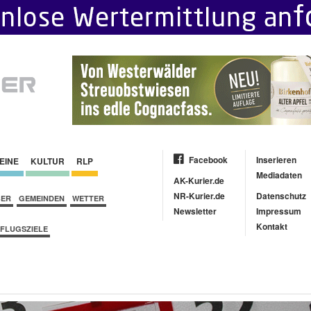
Facebook
Inserieren
EINE
KULTUR
RLP
Mediadaten
AK-Kurier.de
NR-Kurier.de
Datenschutz
BER
GEMEINDEN
WETTER
Newsletter
Impressum
Kontakt
FLUGSZIELE