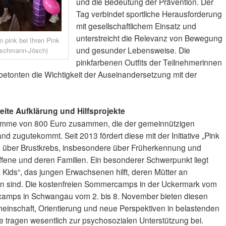
und die Bedeutung der Prävention. Der
Tag verbindet sportliche Herausforderung
mit gesellschaftlichem Einsatz und
unterstreicht die Relevanz von Bewegung
 pink bei Ihren Pink
und gesunder Lebensweise. Die
tschmann-Jösch)
pinkfarbenen Outfits der Teilnehmerinnen
etonten die Wichtigkeit der Auseinandersetzung mit der
te Aufklärung und Hilfsprojekte
umme von 800 Euro zusammen, die der gemeinnützigen
 zugutekommt. Seit 2013 fördert diese mit der Initiative „Pink
g über Brustkrebs, insbesondere über Früherkennung und
ffene und deren Familien. Ein besonderer Schwerpunkt liegt
 Kids“, das jungen Erwachsenen hilft, deren Mütter an
ben sind. Die kostenfreien Sommercamps in der Uckermark vom
stcamps in Schwangau vom 2. bis 8. November bieten diesen
einschaft, Orientierung und neue Perspektiven in belastenden
 tragen wesentlich zur psychosozialen Unterstützung bei.