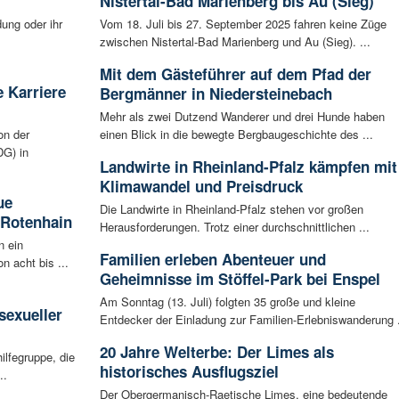
Nistertal-Bad Marienberg bis Au (Sieg)
ung oder ihr
Vom 18. Juli bis 27. September 2025 fahren keine Züge
zwischen Nistertal-Bad Marienberg und Au (Sieg). ...
Mit dem Gästeführer auf dem Pfad der
 Karriere
Bergmänner in Niedersteinebach
Mehr als zwei Dutzend Wanderer und drei Hunde haben
on der
einen Blick in die bewegte Bergbaugeschichte des ...
G) in
Landwirte in Rheinland-Pfalz kämpfen mit
Klimawandel und Preisdruck
ue
Die Landwirte in Rheinland-Pfalz stehen vor großen
 Rotenhain
Herausforderungen. Trotz einer durchschnittlichen ...
n ein
Familien erleben Abenteuer und
n acht bis ...
Geheimnisse im Stöffel-Park bei Enspel
:
Am Sonntag (13. Juli) folgten 35 große und kleine
sexueller
Entdecker der Einladung zur Familien-Erlebniswanderung .
20 Jahre Welterbe: Der Limes als
ilfegruppe, die
historisches Ausflugsziel
..
Der Obergermanisch-Raetische Limes, eine bedeutende