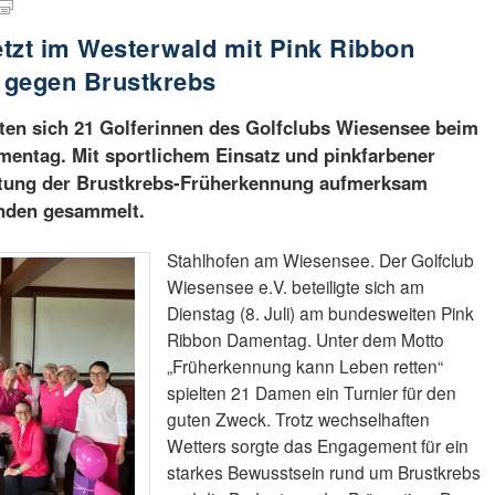
tzt im Westerwald mit Pink Ribbon
 gegen Brustkrebs
rten sich 21 Golferinnen des Golfclubs Wiesensee beim
entag. Mit sportlichem Einsatz und pinkfarbener
utung der Brustkrebs-Früherkennung aufmerksam
nden gesammelt.
Stahlhofen am Wiesensee. Der Golfclub
Wiesensee e.V. beteiligte sich am
Dienstag (8. Juli) am bundesweiten Pink
Ribbon Damentag. Unter dem Motto
„Früherkennung kann Leben retten“
spielten 21 Damen ein Turnier für den
guten Zweck. Trotz wechselhaften
Wetters sorgte das Engagement für ein
starkes Bewusstsein rund um Brustkrebs