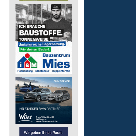
pädagogische Fachkraft
in Teilzeit
Lebenshilfe im Landkreis Altenk
GmbH
57537 Wissen