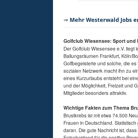
⇒
Mehr Westerwald Jobs 
Golfclub Wiesensee: Sport und 
Der Golfclub Wiesensee e.V. liegt
Ballungsräumen Frankfurt, Köln/Bo
Golfbegeisterte und solche, die e
sozialen Netzwerk macht ihn zu ein
eines Kurzurlaubs entsteht bei ei
und der Möglichkeit, Freizeit und 
Mitglieder besonders attraktiv.
Wichtige Fakten zum Thema Br
Brustkrebs ist mit etwa 74.500 Ne
Frauen in Deutschland. Statistisc
daran. Die gute Nachricht ist, das
Entscheidend für die positive Prog