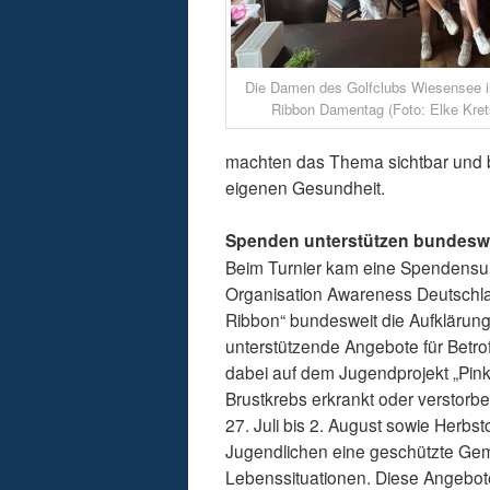
Die Damen des Golfclubs Wiesensee in
Ribbon Damentag (Foto: Elke Kre
machten das Thema sichtbar und b
eigenen Gesundheit.
Spenden unterstützen bundeswei
Beim Turnier kam eine Spendens
Organisation Awareness Deutschland
Ribbon“ bundesweit die Aufklärun
unterstützende Angebote für Betro
dabei auf dem Jugendprojekt „Pink
Brustkrebs erkrankt oder verstor
27. Juli bis 2. August sowie Herb
Jugendlichen eine geschützte Gem
Lebenssituationen. Diese Angebote