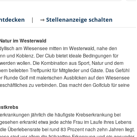
entdecken
| ⇒
Stellenanzeige schalten
Natur im Westerwald
 idyllisch am Wiesensee mitten im Westerwald, nahe den
nn und Koblenz. Der Club bietet ideale Bedingungen für
s werden wollen. Die Kombination aus Sport, Natur und dem
em beliebten Treffpunkt für Mitglieder und Gäste. Das Gefühl
ner Runde Golf mit malerischen Ausblicken auf den Wiesensee
Geschäftliches zu verbinden. Das macht den Golfclub für seine
ustkrebs
uerkrankungen jährlich die häufigste Krebserkrankung bei
h gesehen erkrankt etwa jede achte Frau im Laufe ihres Lebens
s die Überlebensrate bei rund 83 Prozent nach zehn Jahren liegt.
nose sind vor allem die frühzeitige Erkennung und ein gesunder