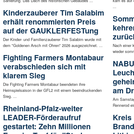
Sanierung. Das Dach des historischen Gebäudes ...
kam es auf
...
Kinderzauberer Tim Salabim
Somme
erhält renommierten Preis
kehre
auf der GAUKLERFESTung
zurüc
Der Kinder- und Familienzauberer Tim Salabim wurde mit
dem "Goldenen Arsch mit Ohren" 2026 ausgezeichnet. ...
Nach einer 
wieder somm
Fighting Farmers Montabaur
NABU 
verabschieden sich mit
Leuch
klarem Sieg
gehei
Die Fighting Farmers Montabaur beendeten ihre
am Dr
Heimspielsaison in der GFL2 mit einem beeindruckenden
Sieg. ...
Am Samstag,
Rennerod ei
Rheinland-Pfalz-weiter
LEADER-Förderaufruf
Kreis
gestartet: Zehn Millionen
Brand