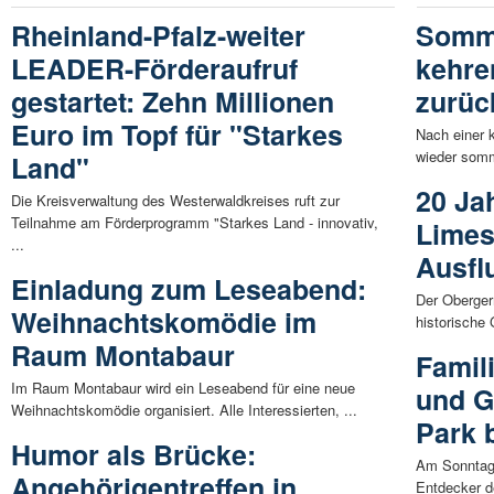
Rheinland-Pfalz-weiter
Somme
LEADER-Förderaufruf
kehre
gestartet: Zehn Millionen
zurüc
Euro im Topf für "Starkes
Nach einer 
wieder somm
Land"
20 Ja
Die Kreisverwaltung des Westerwaldkreises ruft zur
Teilnahme am Förderprogramm "Starkes Land - innovativ,
Limes
...
Ausfl
Einladung zum Leseabend:
Der Oberger
Weihnachtskomödie im
historische
Raum Montabaur
Famil
Im Raum Montabaur wird ein Leseabend für eine neue
und G
Weihnachtskomödie organisiert. Alle Interessierten, ...
Park 
Humor als Brücke:
Am Sonntag (
Angehörigentreffen in
Entdecker d