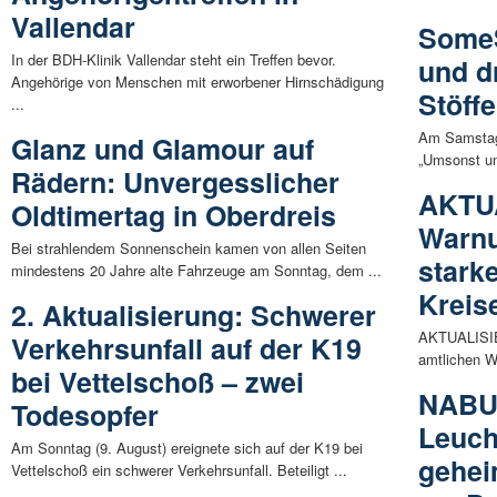
Vallendar
Some
In der BDH-Klinik Vallendar steht ein Treffen bevor.
und d
Angehörige von Menschen mit erworbener Hirnschädigung
Stöffe
...
Am Samstag, 
Glanz und Glamour auf
„Umsonst un
Rädern: Unvergesslicher
AKTUA
Oldtimertag in Oberdreis
Warn
Bei strahlendem Sonnenschein kamen von allen Seiten
starke
mindestens 20 Jahre alte Fahrzeuge am Sonntag, dem ...
Kreis
2. Aktualisierung: Schwerer
AKTUALISIER
Verkehrsunfall auf der K19
amtlichen W
bei Vettelschoß – zwei
NABU 
Todesopfer
Leuch
Am Sonntag (9. August) ereignete sich auf der K19 bei
gehei
Vettelschoß ein schwerer Verkehrsunfall. Beteiligt ...