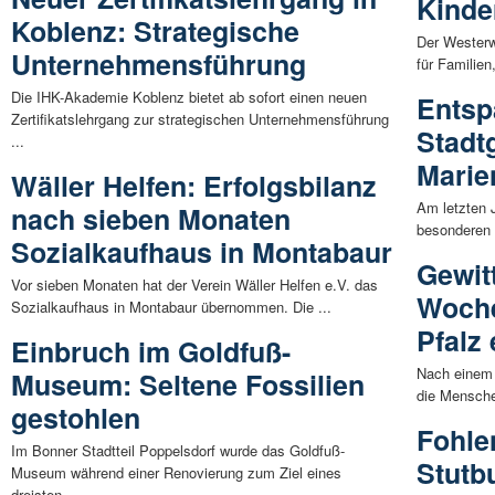
Kinde
Koblenz: Strategische
Der Westerw
Unternehmensführung
für Familien
Die IHK-Akademie Koblenz bietet ab sofort einen neuen
Entsp
Zertifikatslehrgang zur strategischen Unternehmensführung
Stadt
...
Marie
Wäller Helfen: Erfolgsbilanz
Am letzten 
nach sieben Monaten
besonderen 
Sozialkaufhaus in Montabaur
Gewit
Vor sieben Monaten hat der Verein Wäller Helfen e.V. das
Woche
Sozialkaufhaus in Montabaur übernommen. Die ...
Pfalz 
Einbruch im Goldfuß-
Nach einem
Museum: Seltene Fossilien
die Mensche
gestohlen
Fohle
Im Bonner Stadtteil Poppelsdorf wurde das Goldfuß-
Stutb
Museum während einer Renovierung zum Ziel eines
dreisten ...