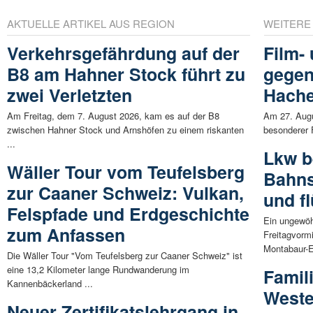
AKTUELLE ARTIKEL AUS REGION
WEITERE
Verkehrsgefährdung auf der
Film-
B8 am Hahner Stock führt zu
gegen
zwei Verletzten
Hach
Am Freitag, dem 7. August 2026, kam es auf der B8
Am 27. Augu
zwischen Hahner Stock und Arnshöfen zu einem riskanten
besonderer F
...
Lkw b
Wäller Tour vom Teufelsberg
Bahns
zur Caaner Schweiz: Vulkan,
und fl
Felspfade und Erdgeschichte
Ein ungewöh
zum Anfassen
Freitagvormi
Montabaur-El
Die Wäller Tour "Vom Teufelsberg zur Caaner Schweiz" ist
eine 13,2 Kilometer lange Rundwanderung im
Famil
Kannenbäckerland ...
Weste
Neuer Zertifikatslehrgang in