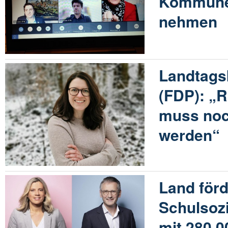
Kommunen
nehmen
Landtags
(FDP): „R
muss noc
werden“
Land förd
Schulsozi
mit 280.0