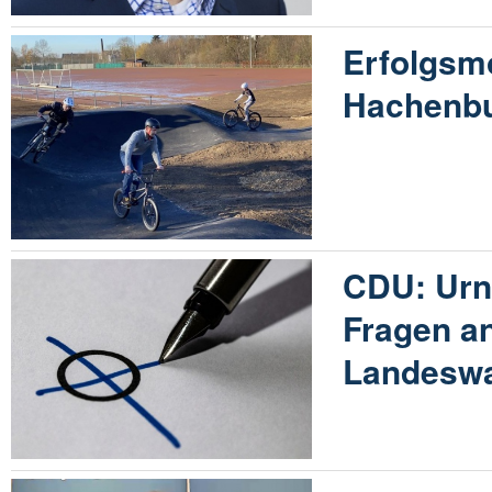
Erfolgsm
Hachenb
CDU: Urne
Fragen a
Landeswah