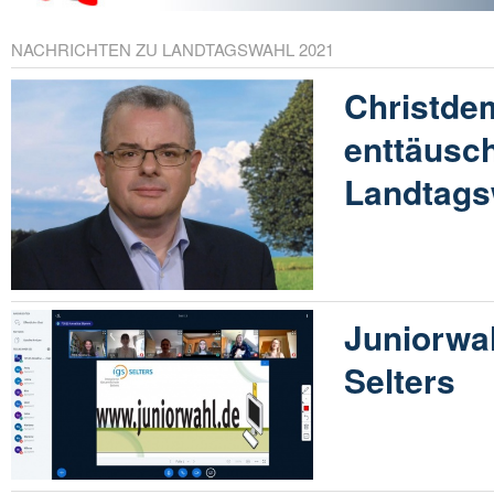
NACHRICHTEN ZU LANDTAGSWAHL 2021
Christde
enttäusc
Landtags
Juniorwah
Selters