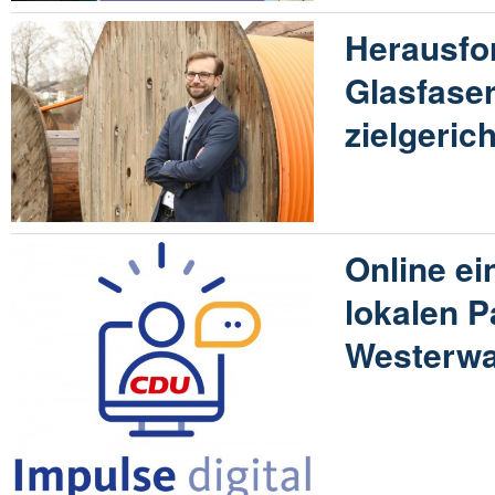
Herausfo
Glasfase
zielgeric
Online ei
lokalen P
Westerwa