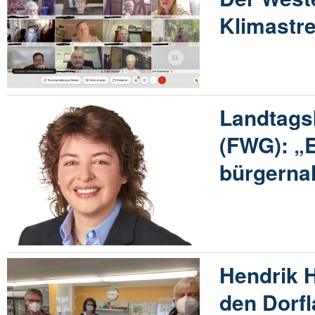
Klimastr
Landtags
(FWG): „E
bürgernah
Hendrik H
den Dorf