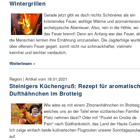
Wintergrillen
Gerade jetzt gibt es doch nichts Schöneres als ein
knisterndes Feuer, wohlige Wärme und aromaintensiv
archetypische Abenteuer: Also, rein in die Höhle, wo
das Feuer brennt! Denn am Anfang war das Feuer, al
die Menschen lernten ihre Ernährung umzustellen. Die Jagderfolge wurd
über offenem Feuer gegart, somit nicht nur schmackhafter, vielmehr
keimfrei und leichter verdaulich.
Weiterlesen »
Region | Artikel vom 18.01.2021
Steinigers Küchengruß: Rezept für aromatisc
Dufthähnchen im Brotteig
Wie wäre es mit einem Zitronenhähnchen im Brotteig
welches uns an der Tafel einer sizilianischen Familie
Platz nehmen lässt? Oder mit "Poulet en Croûte de
Pain" nach Südfrankreich, das Land der Haute Cuisi
Ich zeige einfach beide kulinarischen Flugrouten unserer Sonntagspoula
auf.