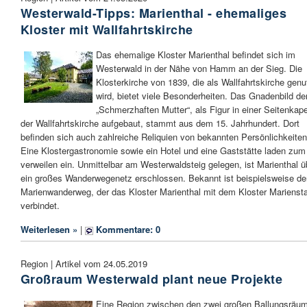
Westerwald-Tipps: Marienthal - ehemaliges
Kloster mit Wallfahrtskirche
Das ehemalige Kloster Marienthal befindet sich im
Westerwald in der Nähe von Hamm an der Sieg. Die
Klosterkirche von 1839, die als Wallfahrtskirche genu
wird, bietet viele Besonderheiten. Das Gnadenbild de
„Schmerzhaften Mutter“, als Figur in einer Seitenkape
der Wallfahrtskirche aufgebaut, stammt aus dem 15. Jahrhundert. Dort
befinden sich auch zahlreiche Reliquien von bekannten Persönlichkeiten
Eine Klostergastronomie sowie ein Hotel und eine Gaststätte laden zum
verweilen ein. Unmittelbar am Westerwaldsteig gelegen, ist Marienthal ü
ein großes Wanderwegenetz erschlossen. Bekannt ist beispielsweise de
Marienwanderweg, der das Kloster Marienthal mit dem Kloster Mariensta
verbindet.
Weiterlesen »
|
Kommentare: 0
Region | Artikel vom 24.05.2019
Großraum Westerwald plant neue Projekte
Eine Region zwischen den zwei großen Ballungsräu