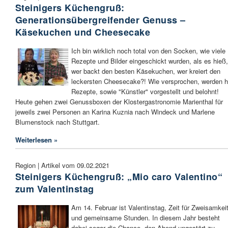
Steinigers Küchengruß:
Generationsübergreifender Genuss –
Käsekuchen und Cheesecake
Ich bin wirklich noch total von den Socken, wie viele
Rezepte und Bilder eingeschickt wurden, als es hieß,
wer backt den besten Käsekuchen, wer kreiert den
leckersten Cheesecake?! Wie versprochen, werden h
Rezepte, sowie "Künstler" vorgestellt und belohnt!
Heute gehen zwei Genussboxen der Klostergastronomie Marienthal für
jeweils zwei Personen an Karina Kuznia nach Windeck und Marlene
Blumenstock nach Stuttgart.
Weiterlesen »
Region | Artikel vom 09.02.2021
Steinigers Küchengruß: „Mio caro Valentino“
zum Valentinstag
Am 14. Februar ist Valentinstag, Zeit für Zweisamkei
und gemeinsame Stunden. In diesem Jahr besteht
dabei sogar die Chance, den Abend ungestört zu