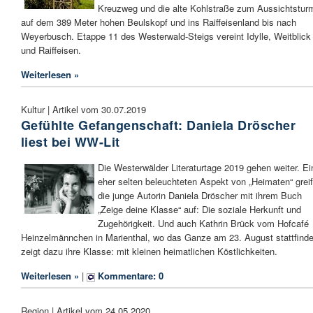
Kreuzweg und die alte Kohlstraße zum Aussichtstur
auf dem 389 Meter hohen Beulskopf und ins Raiffeisenland bis nach
Weyerbusch. Etappe 11 des Westerwald-Steigs vereint Idylle, Weitblick
und Raiffeisen.
Weiterlesen »
Kultur | Artikel vom 30.07.2019
Gefühlte Gefangenschaft: Daniela Dröscher
liest bei WW-Lit
Die Westerwälder Literaturtage 2019 gehen weiter. E
eher selten beleuchteten Aspekt von „Heimaten“ greif
die junge Autorin Daniela Dröscher mit ihrem Buch
„Zeige deine Klasse“ auf: Die soziale Herkunft und
Zugehörigkeit. Und auch Kathrin Brück vom Hofcafé
Heinzelmännchen in Marienthal, wo das Ganze am 23. August stattfinde
zeigt dazu ihre Klasse: mit kleinen heimatlichen Köstlichkeiten.
Weiterlesen »
|
Kommentare: 0
Region | Artikel vom 24.05.2020