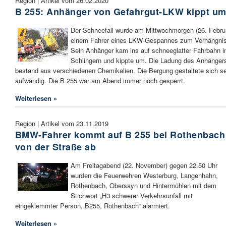
Region | Artikel vom 26.02.2020
B 255: Anhänger von Gefahrgut-LKW kippt u
Der Schneefall wurde am Mittwochmorgen (26. Febru
einem Fahrer eines LKW-Gespannes zum Verhängnis
Sein Anhänger kam ins auf schneeglatter Fahrbahn i
Schlingern und kippte um. Die Ladung des Anhänger
bestand aus verschiedenen Chemikalien. Die Bergung gestaltete sich s
aufwändig. Die B 255 war am Abend immer noch gesperrt.
Weiterlesen »
Region | Artikel vom 23.11.2019
BMW-Fahrer kommt auf B 255 bei Rothenbach
von der Straße ab
Am Freitagabend (22. November) gegen 22.50 Uhr
wurden die Feuerwehren Westerburg, Langenhahn,
Rothenbach, Obersayn und Hintermühlen mit dem
Stichwort „H3 schwerer Verkehrsunfall mit
eingeklemmter Person, B255, Rothenbach“ alarmiert.
Weiterlesen »