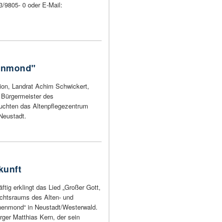
/9805- 0 oder E-Mail:
nenmond"
ion, Landrat Achim Schwickert,
Bürgermeister des
uchten das Altenpflegezentrum
Neustadt.
kunft
ftig erklingt das Lied „Großer Gott,
achtsraums des Alten- und
nenmond“ in Neustadt/Westerwald.
rger Matthias Kern, der sein