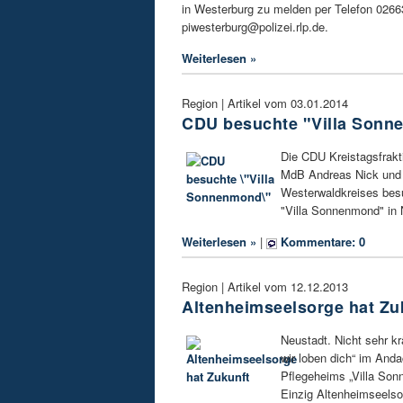
in Westerburg zu melden per Telefon 02663
piwesterburg@polizei.rlp.de.
Weiterlesen »
Region | Artikel vom 03.01.2014
CDU besuchte "Villa Son
Die CDU Kreistagsfrakt
MdB Andreas Nick und 
Westerwaldkreises bes
"Villa Sonnenmond" in 
Weiterlesen »
|
Kommentare: 0
Region | Artikel vom 12.12.2013
Altenheimseelsorge hat Zu
Neustadt. Nicht sehr krä
wir loben dich“ im And
Pflegeheims „Villa Son
Einzig Altenheimseelso