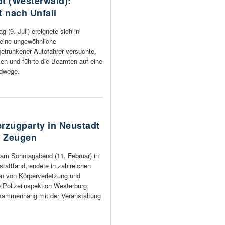
t (Westerwald):
t nach Unfall
g (9. Juli) ereignete sich in
 eine ungewöhnliche
betrunkener Autofahrer versuchte,
en und führte die Beamten auf eine
ldwege.
rzugparty in Neustadt
t Zeugen
e am Sonntagabend (11. Februar) in
tattfand, endete in zahlreichen
en von Körperverletzung und
Polizeiinspektion Westerburg
usammenhang mit der Veranstaltung