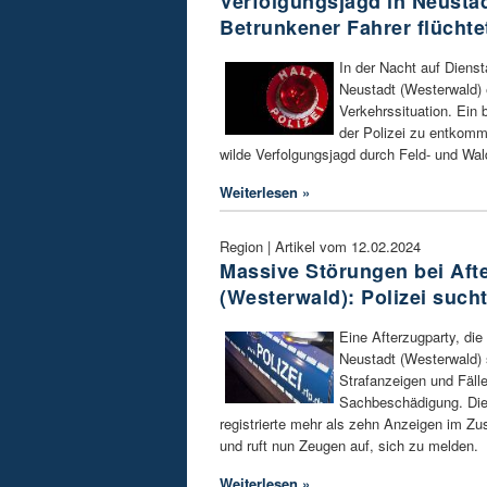
Verfolgungsjagd in Neustad
Betrunkener Fahrer flüchte
In der Nacht auf Diensta
Neustadt (Westerwald)
Verkehrssituation. Ein 
der Polizei zu entkomm
wilde Verfolgungsjagd durch Feld- und Wa
Weiterlesen »
Region | Artikel vom 12.02.2024
Massive Störungen bei Afte
(Westerwald): Polizei such
Eine Afterzugparty, di
Neustadt (Westerwald) s
Strafanzeigen und Fäll
Sachbeschädigung. Die 
registrierte mehr als zehn Anzeigen im Z
und ruft nun Zeugen auf, sich zu melden.
Weiterlesen »