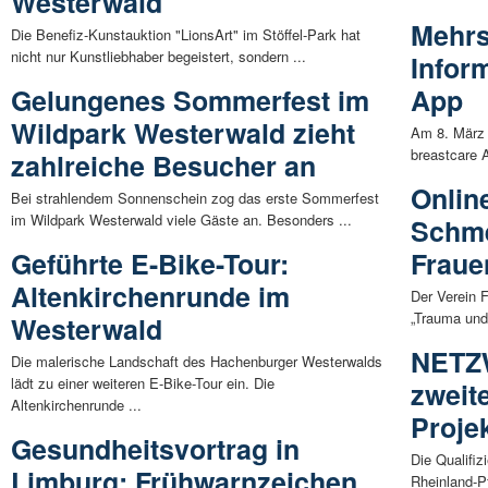
Westerwald
Mehrs
Die Benefiz-Kunstauktion "LionsArt" im Stöffel-Park hat
nicht nur Kunstliebhaber begeistert, sondern ...
Infor
Gelungenes Sommerfest im
App
Wildpark Westerwald zieht
Am 8. März 
breastcare 
zahlreiche Besucher an
Onlin
Bei strahlendem Sonnenschein zog das erste Sommerfest
im Wildpark Westerwald viele Gäste an. Besonders ...
Schme
Geführte E-Bike-Tour:
Fraue
Altenkirchenrunde im
Der Verein 
„Trauma und
Westerwald
NETZW
Die malerische Landschaft des Hachenburger Westerwalds
lädt zu einer weiteren E-Bike-Tour ein. Die
zweit
Altenkirchenrunde ...
Proje
Gesundheitsvortrag in
Die Qualifi
Limburg: Frühwarnzeichen
Rheinland-Pf