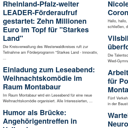
Rheinland-Pfalz-weiter
Nicol
LEADER-Förderaufruf
Coron
gestartet: Zehn Millionen
Hallo, hallo
schließen, d
Euro im Topf für "Starkes
Land"
Vilsb
überf
Die Kreisverwaltung des Westerwaldkreises ruft zur
Teilnahme am Förderprogramm "Starkes Land - innovativ,
Die Talents
...
Wied-Gymnas
Einladung zum Leseabend:
Arbei
Weihnachtskomödie im
für P
Raum Montabaur
Mont
Im Raum Montabaur wird ein Leseabend für eine neue
Fünf Verkehr
Weihnachtskomödie organisiert. Alle Interessierten, ...
in der Baust
Humor als Brücke:
Warte
Angehörigentreffen in
Neuro