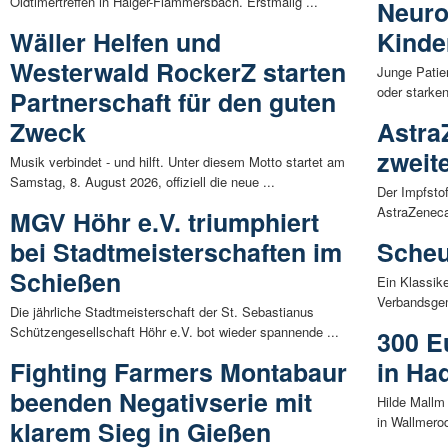
Oldtimertreffen in Haiger-Flammersbach. Erstmalig ...
Neuro
Wäller Helfen und
Kinde
Westerwald RockerZ starten
Junge Patie
oder starke
Partnerschaft für den guten
Zweck
Astra
zweit
Musik verbindet - und hilft. Unter diesem Motto startet am
Samstag, 8. August 2026, offiziell die neue ...
Der Impfsto
AstraZeneca
MGV Höhr e.V. triumphiert
bei Stadtmeisterschaften im
Scheu
Schießen
Ein Klassik
Verbandsgem
Die jährliche Stadtmeisterschaft der St. Sebastianus
Schützengesellschaft Höhr e.V. bot wieder spannende ...
300 E
Fighting Farmers Montabaur
in Ha
beenden Negativserie mit
Hilde Mall
in Wallmero
klarem Sieg in Gießen