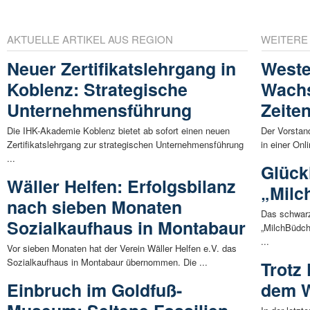
AKTUELLE ARTIKEL AUS REGION
WEITERE
Neuer Zertifikatslehrgang in
Weste
Koblenz: Strategische
Wachs
Unternehmensführung
Zeite
Die IHK-Akademie Koblenz bietet ab sofort einen neuen
Der Vorstan
Zertifikatslehrgang zur strategischen Unternehmensführung
in einer Onl
...
Glück
Wäller Helfen: Erfolgsbilanz
„Milc
nach sieben Monaten
Das schwarz
Sozialkaufhaus in Montabaur
„MilchBüdche
...
Vor sieben Monaten hat der Verein Wäller Helfen e.V. das
Sozialkaufhaus in Montabaur übernommen. Die ...
Trotz 
Einbruch im Goldfuß-
dem 