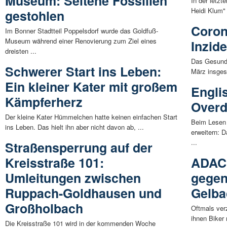
Museum: Seltene Fossilien
In der letz
Heidi Klum"
gestohlen
Coron
Im Bonner Stadtteil Poppelsdorf wurde das Goldfuß-
Museum während einer Renovierung zum Ziel eines
Inzid
dreisten ...
Das Gesundh
Schwerer Start ins Leben:
März insgesa
Ein kleiner Kater mit großem
Engli
Kämpferherz
Overd
Der kleine Kater Hümmelchen hatte keinen einfachen Start
Beim Lesen
ins Leben. Das hielt ihn aber nicht davon ab, ...
erweitern: D
...
Straßensperrung auf der
Kreisstraße 101:
ADAC 
Umleitungen zwischen
gegen
Ruppach-Goldhausen und
Gelba
Großholbach
Oftmals ver
ihnen Biker 
Die Kreisstraße 101 wird in der kommenden Woche