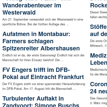
Wanderabenteuer im
Rocket
Westerwald
Dieser Dreie
fallen wicht
Am 27. September verwandelt sich der Westerwald in eine
sportliche Bühne. Bei der fünften Auflage des ...
Stöff
Aufatmen in Montabaur:
auf d
Farmers schlagen
Die erste On
Mittwoch, 1
Spitzenreiter Albershausen
Mediz
Endlich ist er da, der erste Saisonsieg! Endlich hat sich die
Mannschaft für ihren Einsatz belohnt! Die ...
Leben
FV Engers trifft im DFB-
Medizinisch
für die Mens
Pokal auf Eintracht Frankfurt
Coron
Der FV Engers steht vor einer spannenden Herausforderung
im DFB-Pokal. Am 17. August tritt die Mannschaft ...
24 ne
Turbulenter Auftakt in
Das Gesund
3. März insg
Zandvoort: Simone Buschs