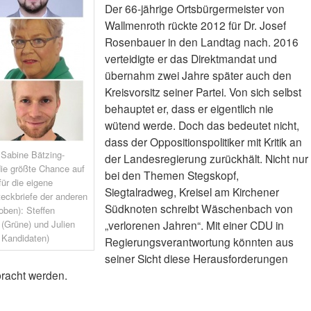
Der 66-jährige Ortsbürgermeister von
Wallmenroth rückte 2012 für Dr. Josef
Rosenbauer in den Landtag nach. 2016
verteidigte er das Direktmandat und
übernahm zwei Jahre später auch den
Kreisvorsitz seiner Partei. Von sich selbst
behauptet er, dass er eigentlich nie
wütend werde. Doch das bedeutet nicht,
dass der Oppositionspolitiker mit Kritik an
Sabine Bätzing-
der Landesregierung zurückhält. Nicht nur
ie größte Chance auf
bei den Themen Stegskopf,
ür die eigene
Siegtalradweg, Kreisel am Kirchener
eckbriefe der anderen
Südknoten schreibt Wäschenbach von
oben): Steffen
(Grüne) und Julien
„verlorenen Jahren“. Mit einer CDU in
: Kandidaten)
Regierungsverantwortung könnten aus
seiner Sicht diese Herausforderungen
racht werden.