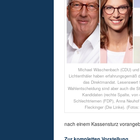
Michael Wäschenbach (CDU) und 
Lichtenthäler haben erfahrungsgemäß d
das Direktmandat. Lesenswert f
Wahlentscheidung sind aber auch die St
Kandidaten (rechte Spalte, von 
Schlechtriemen (FDP), Anna Neuhof 
Fleckinger (Die Linke). (Fotos
nach einem Kassensturz vorangeb
Zur kompletten Vorstellung…