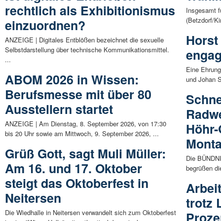
rechtlich als Exhibitionismus
Insgesamt f
(Betzdorf/Ki
einzuordnen?
Horst
ANZEIGE | Digitales Entblößen bezeichnet die sexuelle
Selbstdarstellung über technische Kommunikationsmittel.
engag
...
Eine Ehrung
ABOM 2026 in Wissen:
und Johan S
Berufsmesse mit über 80
Schne
Ausstellern startet
Radwe
ANZEIGE | Am Dienstag, 8. September 2026, von 17:30
Höhr-
bis 20 Uhr sowie am Mittwoch, 9. September 2026, ...
Mont
Grüß Gott, sagt Muli Müller:
Die BÜNDNI
Am 16. und 17. Oktober
begrüßen die
steigt das Oktoberfest in
Arbei
Neitersen
trotz
Die Wiedhalle in Neitersen verwandelt sich zum Oktoberfest
Proze