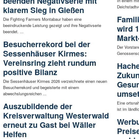
beenden Negativserie mit
In einem mi
Deichstadtv
klarem Sieg in Gießen
Famil
Die Fighting Farmers Montabaur haben eine
beeindruckende Leistung gezeigt und ihre Negativserie
wird 1
beendet. ...
Markt
Besucherrekord bei der
Der Vorstan
Sessenhäuser Kirmes:
Genossensch
Vereinsring zieht rundum
Hache
positive Bilanz
Zukun
Die Sessenhäuser Kirmes 2026 verzeichnete einen neuen
Gesun
Besucherrekord und begeisterte mit einem
umse
abwechslungsreichen ...
Eine ortsna
Auszubildende der
ist im länd
Kreisverwaltung Westerwald
Werbu
erneut zu Gast bei Wäller
Preis
Helfen