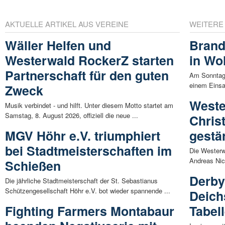
AKTUELLE ARTIKEL AUS VEREINE
WEITERE
Wäller Helfen und
Brand
Westerwald RockerZ starten
in Wo
Partnerschaft für den guten
Am Sonntag,
einem Einsa
Zweck
Weste
Musik verbindet - und hilft. Unter diesem Motto startet am
Samstag, 8. August 2026, offiziell die neue ...
Chris
MGV Höhr e.V. triumphiert
gestä
bei Stadtmeisterschaften im
Die Westerw
Andreas Nic
Schießen
Derby
Die jährliche Stadtmeisterschaft der St. Sebastianus
Schützengesellschaft Höhr e.V. bot wieder spannende ...
Deich
Fighting Farmers Montabaur
Tabel