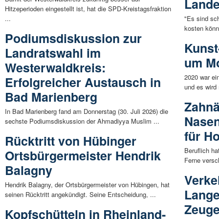
Lande
Hitzeperioden eingestellt ist, hat die SPD-Kreistagsfraktion
...
"Es sind sc
kosten könne
Podiumsdiskussion zur
Kunst
Landratswahl im
um Mo
Westerwaldkreis:
2020 war ei
Erfolgreicher Austausch in
und es wird 
Bad Marienberg
Zahnä
In Bad Marienberg fand am Donnerstag (30. Juli 2026) die
Nasen
sechste Podiumsdiskussion der Ahmadiyya Muslim ...
für H
Rücktritt von Hübinger
Beruflich ha
Ortsbürgermeister Hendrik
Ferne versch
Balagny
Verkeh
Hendrik Balagny, der Ortsbürgermeister von Hübingen, hat
Lange
seinen Rücktritt angekündigt. Seine Entscheidung, ...
Zeuge
Kopfschütteln in Rheinland-