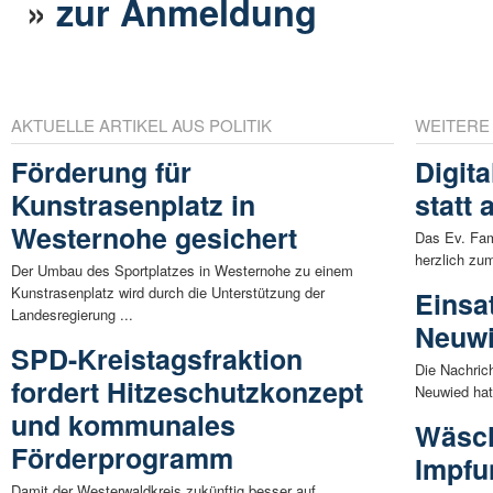
»
zur Anmeldung
AKTUELLE ARTIKEL AUS POLITIK
WEITERE
Förderung für
Digita
Kunstrasenplatz in
statt 
Westernohe gesichert
Das Ev. Fam
herzlich zum
Der Umbau des Sportplatzes in Westernohe zu einem
Kunstrasenplatz wird durch die Unterstützung der
Einsa
Landesregierung ...
Neuwi
SPD-Kreistagsfraktion
Die Nachric
fordert Hitzeschutzkonzept
Neuwied hat 
und kommunales
Wäsch
Förderprogramm
Impfu
Damit der Westerwaldkreis zukünftig besser auf