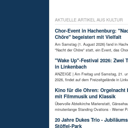
AKTUELLE ARTIKEL AUS KULTUR
Chor-Event in Hachenburg: "Nac
Chöre" begeistert mit Vielfalt
Am Samstag (1. August 2026) fand in Hach
"Nacht der Chöre" statt, ein Event, das Chor
"Wake Up"-Festival 2026: Zwei 
in Linkenbach
ANZEIGE | Am Freitag und Samstag, 21. un
2026, findet auf dem Freizeitgelände in Link
Kino für die Ohren: Orgelnacht 
mit Filmmusik und Klassik
Übervolle Abteikirche Marienstatt, Gänseh
minutenlange Standing Ovations - Werner Pa
20 Jahre Dukes Trio - Jubiläum
Stöffel-Park