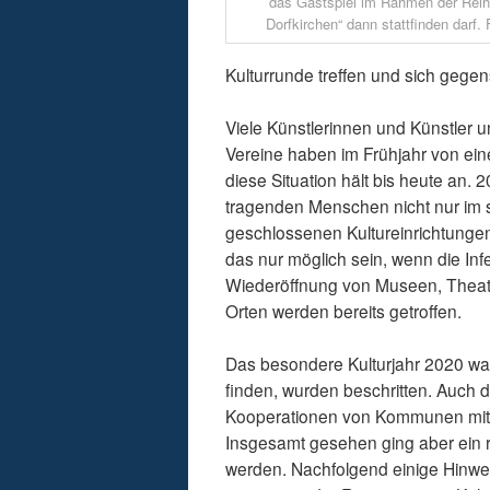
das Gastspiel im Rahmen der Reihe
Dorfkirchen“ dann stattfinden darf. 
Kulturrunde treffen und sich gege
Viele Künstlerinnen und Künstler un
Vereine haben im Frühjahr von ei
diese Situation hält bis heute an. 
tragenden Menschen nicht nur im s
geschlossenen Kultureinrichtungen
das nur möglich sein, wenn die In
Wiederöffnung von Museen, Theate
Orten werden bereits getroffen.
Das besondere Kulturjahr 2020 war
finden, wurden beschritten. Auch
Kooperationen von Kommunen mit d
Insgesamt gesehen ging aber ein 
werden. Nachfolgend einige Hinweis