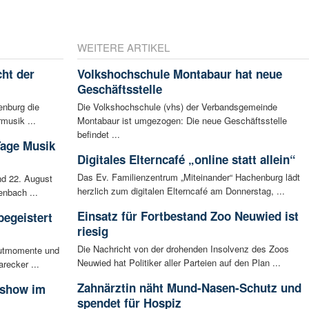
WEITERE ARTIKEL
ht der
Volkshochschule Montabaur hat neue
Geschäftsstelle
enburg die
Die Volkshochschule (vhs) der Verbandsgemeinde
musik ...
Montabaur ist umgezogen: Die neue Geschäftsstelle
befindet ...
Tage Musik
Digitales Elterncafé „online statt allein“
Das Ev. Familienzentrum „Miteinander“ Hachenburg lädt
d 22. August
herzlich zum digitalen Elterncafé am Donnerstag, ...
enbach ...
Einsatz für Fortbestand Zoo Neuwied ist
begeistert
riesig
Die Nachricht von der drohenden Insolvenz des Zoos
autmomente und
Neuwied hat Politiker aller Parteien auf den Plan ...
recker ...
Zahnärztin näht Mund-Nasen-Schutz und
sshow im
spendet für Hospiz