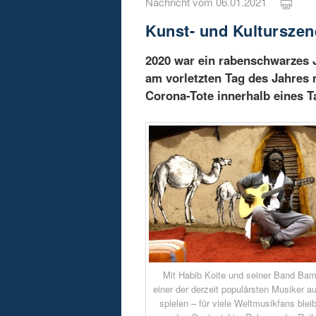
Nachricht vom 06.01.2021
Kunst- und Kulturszen
2020 war ein rabenschwarzes J
am vorletzten Tag des Jahres 
Corona-Tote innerhalb eines T
Mit Habib Koite und seiner Band Bam
einer der derzeit populärsten Musiker au
spielen – für viele Weltmusikfans blei