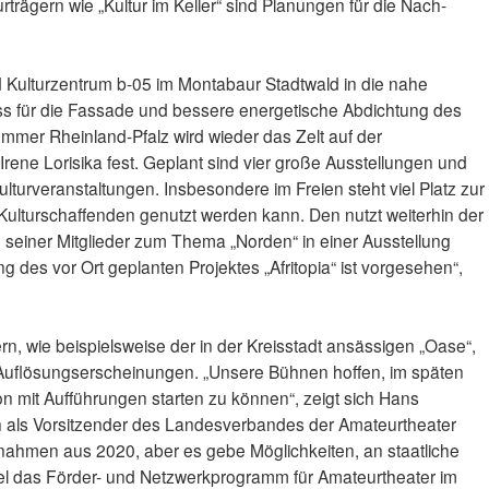
urträgern wie „Kultur im Keller“ sind Planungen für die Nach-
nd Kulturzentrum b-05 im Montabaur Stadtwald in die nahe
huss für die Fassade und bessere energetische Abdichtung des
mer Rheinland-Pfalz wird wieder das Zelt auf der
 Irene Lorisika fest. Geplant sind vier große Ausstellungen und
turveranstaltungen. Insbesondere im Freien steht viel Platz zur
ulturschaffenden genutzt werden kann. Den nutzt weiterhin der
seiner Mitglieder zum Thema „Norden“ in einer Ausstellung
ng des vor Ort geplanten Projektes „Afritopia“ ist vorgesehen“,
n, wie beispielsweise der in der Kreisstadt ansässigen „Oase“,
Auflösungserscheinungen. „Unsere Bühnen hoffen, im späten
n mit Aufführungen starten zu können“, zeigt sich Hans
 als Vorsitzender des Landesverbandes der Amateurtheater
innahmen aus 2020, aber es gebe Möglichkeiten, an staatliche
iel das Förder- und Netzwerkprogramm für Amateurtheater im