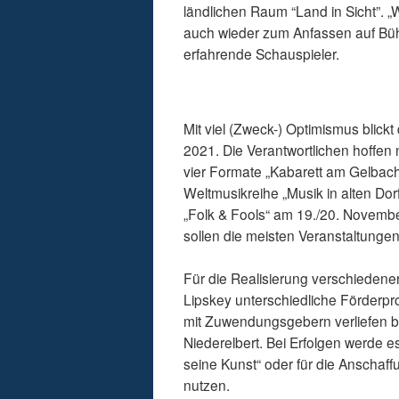
ländlichen Raum “Land in Sicht”. 
auch wieder zum Anfassen auf Büh
erfahrende Schauspieler.
Mit viel (Zweck-) Optimismus blic
2021. Die Verantwortlichen hoffen
vier Formate „Kabarett am Gelbach“
Weltmusikreihe „Musik in alten Dor
„Folk & Fools“ am 19./20. Novembe
sollen die meisten Veranstaltungen
Für die Realisierung verschiedener
Lipskey unterschiedliche Förderp
mit Zuwendungsgebern verliefen bis
Niederelbert. Bei Erfolgen werde es
seine Kunst“ oder für die Anschaf
nutzen.