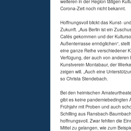
weiteren in der Region tätigen Kult
Corona-Zeit noch nicht bekannt.
Hoffnungsvoll blickt das Kunst- u
Zukunft. „Aus Berlin ist ein Zusc
Cafés gekommen und der Kultursom
Außenterrasse ermöglichen“, stellt
eine ganze Reihe verschiedener Kul
Verfügung, der auch von anderen K
Kunstverein Montabaur, der Werke 
zeigen will. „Auch eine Unterstützu
so Christa Stendebach.
Bei den heimischen Amateurtheater
gibt es keine pandemiebedingten 
Frühjahr mit Proben und auch scho
Schilling aus Ransbach-Baumbach
hoffnungsvoll. Zwar fehlten die E
Mittel zu gelangen, wie zum Beisp