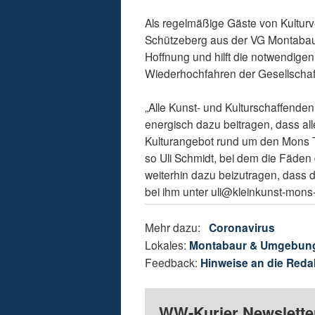
Als regelmäßige Gäste von Kultur
Schützeberg aus der VG Montabaur
Hoffnung und hilft die notwendige
Wiederhochfahren der Gesellschaf
„Alle Kunst- und Kulturschaffenden
energisch dazu beitragen, dass al
Kulturangebot rund um den Mons T
so Uli Schmidt, bei dem die Fäden
weiterhin dazu beizutragen, dass 
bei ihm unter uli@kleinkunst-mons
Mehr dazu:
Coronavirus
Lokales:
Montabaur & Umgebun
Feedback:
Hinweise an die Reda
WW-Kurier Newsletter