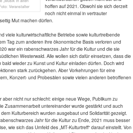
 „Musik in alten
hoffen auf 2021. Obwohl sie sich derzeit
Foto: Veranstalter
noch nicht einmal in vertrauter
nseitig Mut machen dürfen.
d viele kulturwirtschaftliche Betriebe sowie kulturtreibende
nem Tag zum anderen ihre ökonomische Basis verloren und
2020 war ein rabenschwarzes Jahr für die Kultur und die sie
üdlichen Westerwald. Alle wollen sich dafür einsetzen, dass die
 bald wieder zu Kunst und Kultur einladen dürfen. Doch wird
fektionen stark zurückgehen. Aber Vorkehrungen für eine
rn, Konzert- und Probesälen sowie vielen anderen betroffenen
 aber nicht nur schlecht: einige neue Wege, Publikum zu
 die Zusammenarbeit untereinander wurde gestärkt und auch
em Kulturbereich wurden ausgebaut und Solidarität gezeigt.
rabenschwarzes Jahr für die Kultur zu Ende, 2021 muss besser
e, wie sich das Umfeld des „MT-Kulturtreff“ darauf einstellt. Von