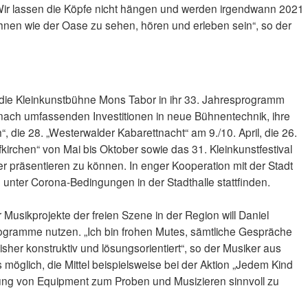
„Wir lassen die Köpfe nicht hängen und werden irgendwann 2021
nen wie der Oase zu sehen, hören und erleben sein“, so der
kt die Kleinkunstbühne Mons Tabor in ihr 33. Jahresprogramm
 nach umfassenden Investitionen in neue Bühnentechnik, ihre
, die 28. „Westerwalder Kabarettnacht“ am 9./10. April, die 26.
fkirchen“ von Mai bis Oktober sowie das 31. Kleinkunstfestival
r präsentieren zu können. In enger Kooperation mit der Stadt
 unter Corona-Bedingungen in der Stadthalle stattfinden.
 Musikprojekte der freien Szene in der Region will Daniel
rogramme nutzen. „Ich bin frohen Mutes, sämtliche Gespräche
her konstruktiv und lösungsorientiert“, so der Musiker aus
 möglich, die Mittel beispielsweise bei der Aktion „Jedem Kind
fung von Equipment zum Proben und Musizieren sinnvoll zu