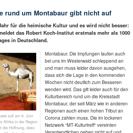
e rund um Montabaur gibt nicht auf
ahr für die heimische Kultur und es wird nicht besser:
meldet das Robert Koch-Institut erstmals mehr als 1000
ages in Deutschland.
Montabaur. Die Impfungen laufen auch
bei uns im Westerwald schleppend an
und man muss leider davon ausgehen,
dass sich die Lage in den kommenden
Wochen nicht deutlich zum Besseren
wenden wird. Das gilt leider auch für den
Kulturbereich rund um die Kreisstadt
Montabaur, der seit März wie in anderen
Regionen auch einen hohen Tribut an
ada soll am 6. Juni
Corona zahlen muss. Die im lockeren
s Afrika in der Region
Netzwerk “MT-Kulturtreff“ vereinten
bt die Hoffnung, dass
Verantwortlichen geben nicht auf und