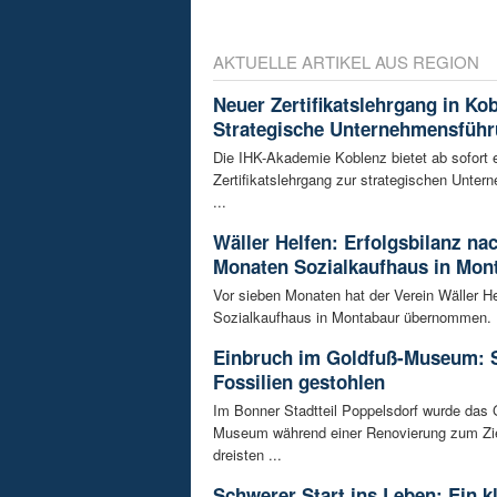
AKTUELLE ARTIKEL AUS REGION
Neuer Zertifikatslehrgang in Ko
Strategische Unternehmensfüh
Die IHK-Akademie Koblenz bietet ab sofort 
Zertifikatslehrgang zur strategischen Unte
...
Wäller Helfen: Erfolgsbilanz na
Monaten Sozialkaufhaus in Mon
Vor sieben Monaten hat der Verein Wäller He
Sozialkaufhaus in Montabaur übernommen. D
Einbruch im Goldfuß-Museum: 
Fossilien gestohlen
Im Bonner Stadtteil Poppelsdorf wurde das 
Museum während einer Renovierung zum Zie
dreisten ...
Schwerer Start ins Leben: Ein k