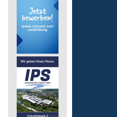
pädagogische Fachkraft
in Teilzeit
Lebenshilfe im Landkreis Altenk
GmbH