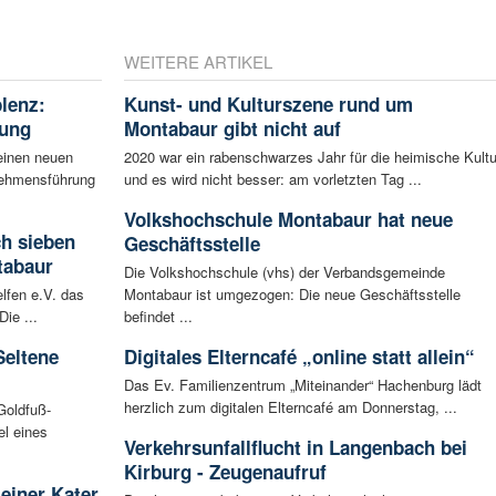
WEITERE ARTIKEL
blenz:
Kunst- und Kulturszene rund um
rung
Montabaur gibt nicht auf
einen neuen
2020 war ein rabenschwarzes Jahr für die heimische Kultu
rnehmensführung
und es wird nicht besser: am vorletzten Tag ...
Volkshochschule Montabaur hat neue
ch sieben
Geschäftsstelle
tabaur
Die Volkshochschule (vhs) der Verbandsgemeinde
lfen e.V. das
Montabaur ist umgezogen: Die neue Geschäftsstelle
ie ...
befindet ...
Seltene
Digitales Elterncafé „online statt allein“
Das Ev. Familienzentrum „Miteinander“ Hachenburg lädt
herzlich zum digitalen Elterncafé am Donnerstag, ...
Goldfuß-
l eines
Verkehrsunfallflucht in Langenbach bei
Kirburg - Zeugenaufruf
leiner Kater