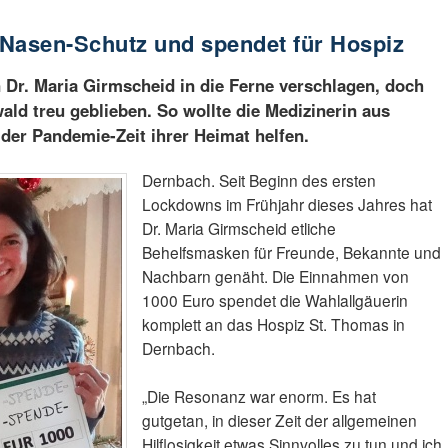
-Nasen-Schutz und spendet für Hospiz
n Dr. Maria Girmscheid in die Ferne verschlagen, doch
ald treu geblieben. So wollte die Medizinerin aus
der Pandemie-Zeit ihrer Heimat helfen.
Dernbach. Seit Beginn des ersten
Lockdowns im Frühjahr dieses Jahres hat
Dr. Maria Girmscheid etliche
Behelfsmasken für Freunde, Bekannte und
Nachbarn genäht. Die Einnahmen von
1000 Euro spendet die Wahlallgäuerin
komplett an das Hospiz St. Thomas in
Dernbach.
„Die Resonanz war enorm. Es hat
gutgetan, in dieser Zeit der allgemeinen
Hilflosigkeit etwas Sinnvolles zu tun und ich