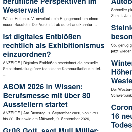
berufliche Perspektiven im
Auto
Westerwald
Schneller pl
Zum 1. Janu
Wäller Helfen e. V. erweitert sein Engagement um einen
neuen Baustein: Der Verein ist ab sofort anerkannter ...
Stein
Ist digitales Entblößen
beson
rechtlich als Exhibitionismus
So, genug ge
jetzt wieder 
einzuordnen?
Winte
ANZEIGE | Digitales Entblößen bezeichnet die sexuelle
Selbstdarstellung über technische Kommunikationsmittel.
Höhen
...
Weste
ABOM 2026 in Wissen:
Der Westerw
Berufsmesse mit über 80
Schwerpunkt
Ausstellern startet
Coron
ANZEIGE | Am Dienstag, 8. September 2026, von 17:30
16 ne
bis 20 Uhr sowie am Mittwoch, 9. September 2026, ...
Todes
Grüß Gott, sagt Muli Müller: