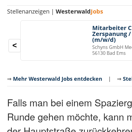
Stellenanzeigen |
Westerwald
Jobs
Mitarbeiter 
Zerspanung /
(m/w/d)
<
Schyns GmbH Med
56130 Bad Ems
⇒
Mehr Westerwald Jobs entdecken
| ⇒
Ste
Falls man bei einem Spazierg
Runde gehen möchte, kann m
der Hauptstraße zurückkehre