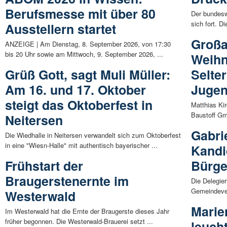
Berufsmesse mit über 80
Der bundesw
sich fort. D
Ausstellern startet
Großa
ANZEIGE | Am Dienstag, 8. September 2026, von 17:30
bis 20 Uhr sowie am Mittwoch, 9. September 2026, ...
Weihn
Grüß Gott, sagt Muli Müller:
Selte
Am 16. und 17. Oktober
Jugen
steigt das Oktoberfest in
Matthias Ki
Baustoff Gm
Neitersen
Gabri
Die Wiedhalle in Neitersen verwandelt sich zum Oktoberfest
in eine "Wiesn-Halle" mit authentisch bayerischer ...
Kandi
Frühstart der
Bürge
Braugerstenernte im
Die Delegie
Gemeindever
Westerwald
Marie
Im Westerwald hat die Ernte der Braugerste dieses Jahr
früher begonnen. Die Westerwald-Brauerei setzt ...
leuch