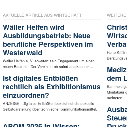
AKTUELLE ARTIKEL AUS WIRTSCHAFT
WEITERE
Wäller Helfen wird
Chris
Ausbildungsbetrieb: Neue
Wirts
berufliche Perspektiven im
Verb
Westerwald
Harte Kriti
Beratungsver
Wäller Helfen e. V. erweitert sein Engagement um einen
neuen Baustein: Der Verein ist ab sofort anerkannter ...
Mediz
Ist digitales Entblößen
dem L
rechtlich als Exhibitionismus
Barmherzige
Montabaur 
einzuordnen?
mehreren ...
ANZEIGE | Digitales Entblößen bezeichnet die sexuelle
Ausba
Selbstdarstellung über technische Kommunikationsmittel.
...
Steue
ABOM 2026 in Wissen:
Druck