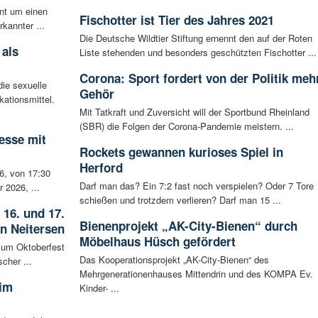
ent um einen
Fischotter ist Tier des Jahres 2021
rkannter ...
Die Deutsche Wildtier Stiftung ernennt den auf der Roten
 als
Liste stehenden und besonders geschützten Fischotter ...
Corona: Sport fordert von der Politik meh
ie sexuelle
Gehör
ationsmittel.
Mit Tatkraft und Zuversicht will der Sportbund Rheinland
(SBR) die Folgen der Corona-Pandemie meistern. ...
esse mit
Rockets gewannen kurioses Spiel in
Herford
6, von 17:30
Darf man das? Ein 7:2 fast noch verspielen? Oder 7 Tore
 2026, ...
schießen und trotzdem verlieren? Darf man 15 ...
 16. und 17.
Bienenprojekt „AK-City-Bienen“ durch
in Neitersen
Möbelhaus Hüsch gefördert
 zum Oktoberfest
Das Kooperationsprojekt „AK-City-Bienen“ des
cher ...
Mehrgenerationenhauses Mittendrin und des KOMPA Ev.
 im
Kinder- ...