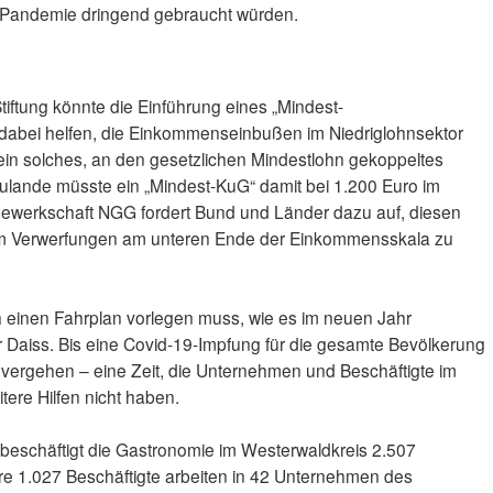
er Pandemie dringend gebraucht würden.
ftung könnte die Einführung eines „Mindest-
 dabei helfen, die Einkommenseinbußen im Niedriglohnsektor
 ein solches, an den gesetzlichen Mindestlohn gekoppeltes
rzulande müsste ein „Mindest-KuG“ damit bei 1.200 Euro im
e Gewerkschaft NGG fordert Bund und Länder dazu auf, diesen
um Verwerfungen am unteren Ende der Einkommensskala zu
asch einen Fahrplan vorlegen muss, wie es im neuen Jahr
er Daiss. Bis eine Covid-19-Impfung für die gesamte Bevölkerung
vergehen – eine Zeit, die Unternehmen und Beschäftigte im
ere Hilfen nicht haben.
beschäftigt die Gastronomie im Westerwaldkreis 2.507
re 1.027 Beschäftigte arbeiten in 42 Unternehmen des