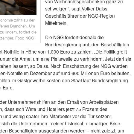
von Weihnachtsgeschenken ganz zu
schweigen“, sagt Volker Daiss,
Geschäftsführer der NGG-Region
onomie zählt zu den
Mittelrhein.
ffenen Branchen. Um
u lindern, fordert die
Die NGG fordert deshalb die
ezember. Foto: NGG
Bundesregierung auf, den Beschäftigten
Nothilfe in Höhe von 1.000 Euro zu zahlen. „Die Politik greift
er die Arme, um eine Pleitewelle zu verhindern. Jetzt darf sie
 stehen lassen“, so Daiss. Nach Einschätzung der NGG würden
gten-Nothilfe im Dezember auf rund 600 Millionen Euro belaufen.
ilfen im Gastgewerbe kosten den Staat laut Bundesregierung
n Euro.
r Unternehmenshilfen an den Erhalt von Arbeitsplätzen
n, dass sich Wirte und Hoteliers jetzt 75 Prozent des
 und wenig später ihre Mitarbeiter vor die Tür setzen“,
 sich die Unternehmen in einer historisch einmaligen Krise.
en Beschäftigten ausgestanden werden – nicht zuletzt, um