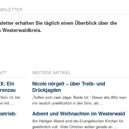
WSLETTER
etter erhalten Sie täglich einen Überblick über die
m Westerwaldkreis.
AFT
WEITERE ARTIKEL
X: Ein
Nicole nörgelt – über Treib- und
Grenzau
Drückjagden
 Vom 14. bis
„Treffen sich zwei Jäger. Beide tot.“ Dieser alte Witz kam
n mit ...
mir neulich unwillkürlich in den Sinn, als ...
betrieb:
Advent und Weihnachten im Westerwald
m
Am Heiligen Abend sind die Evangelischen Kirchen für
gewöhnlich voll. Viele Christen wollen gerade an ...