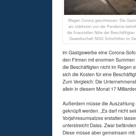
Wegen Corona geschlossen: Die Gastr
am stärksten von der Pandemie betro
die finanziellen Nöte der Beschäftigten z
Gewerkschaft NGG Soforthilfen im D
im Gastgewerbe eine Corona-Sofort-
den Firmen mit enormen Summen unt
die Beschäftigten nicht im Regen
sich die Kosten für eine Beschäfti
Zum Vergleich: Die Unternehmensh
allein in diesem Monat 17 Milliarde
Außerdem müsse die Auszahlung de
geknüpft werden. „Es darf nicht sei
Vorjahresumsatzes erstatten lassen
unterstreicht Daiss. Zwar befänden
Diese müsse aber gemeinsam mit d