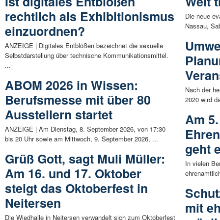
Ist digitales Entblößen
Welt 
rechtlich als Exhibitionismus
Die neue ev
Nassau, Sab
einzuordnen?
Umwel
ANZEIGE | Digitales Entblößen bezeichnet die sexuelle
Selbstdarstellung über technische Kommunikationsmittel.
Planun
...
Veran
ABOM 2026 in Wissen:
Nach der h
Berufsmesse mit über 80
2020 wird d
Ausstellern startet
Am 5.
ANZEIGE | Am Dienstag, 8. September 2026, von 17:30
Ehren
bis 20 Uhr sowie am Mittwoch, 9. September 2026, ...
geht 
Grüß Gott, sagt Muli Müller:
In vielen B
Am 16. und 17. Oktober
ehrenamtlich
steigt das Oktoberfest in
Schut
Neitersen
mit e
Die Wiedhalle in Neitersen verwandelt sich zum Oktoberfest