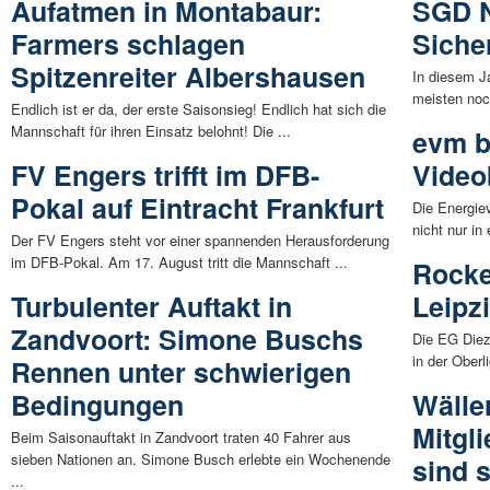
Aufatmen in Montabaur:
SGD N
Farmers schlagen
Siche
Spitzenreiter Albershausen
In diesem Ja
meisten noch
Endlich ist er da, der erste Saisonsieg! Endlich hat sich die
Mannschaft für ihren Einsatz belohnt! Die ...
evm bi
FV Engers trifft im DFB-
Video
Pokal auf Eintracht Frankfurt
Die Energie
nicht nur in
Der FV Engers steht vor einer spannenden Herausforderung
im DFB-Pokal. Am 17. August tritt die Mannschaft ...
Rocke
Turbulenter Auftakt in
Leipz
Zandvoort: Simone Buschs
Die EG Diez
in der Oberl
Rennen unter schwierigen
Bedingungen
Wälle
Mitgl
Beim Saisonauftakt in Zandvoort traten 40 Fahrer aus
sieben Nationen an. Simone Busch erlebte ein Wochenende
sind 
...