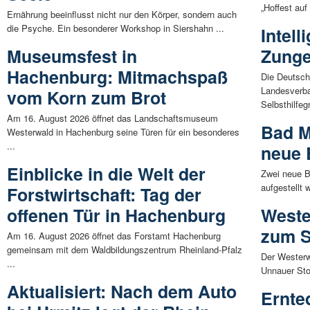
„Hoffest au
Ernährung beeinflusst nicht nur den Körper, sondern auch
die Psyche. Ein besonderer Workshop in Siershahn ...
Intell
Museumsfest in
Zunge
Hachenburg: Mitmachspaß
Die Deutsch
Landesverba
vom Korn zum Brot
Selbsthilfeg
Am 16. August 2026 öffnet das Landschaftsmuseum
Bad M
Westerwald in Hachenburg seine Türen für ein besonderes
...
neue 
Einblicke in die Welt der
Zwei neue B
aufgestellt 
Forstwirtschaft: Tag der
offenen Tür in Hachenburg
Weste
zum S
Am 16. August 2026 öffnet das Forstamt Hachenburg
gemeinsam mit dem Waldbildungszentrum Rheinland-Pfalz
Der Westerw
...
Unnauer Stop
Aktualisiert: Nach dem Auto
Ernte