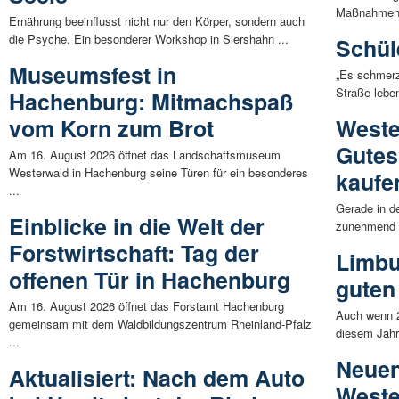
Maßnahmen z
Ernährung beeinflusst nicht nur den Körper, sondern auch
die Psyche. Ein besonderer Workshop in Siershahn ...
Schül
Museumsfest in
„Es schmerz
Straße lebe
Hachenburg: Mitmachspaß
vom Korn zum Brot
Weste
Gutes
Am 16. August 2026 öffnet das Landschaftsmuseum
Westerwald in Hachenburg seine Türen für ein besonderes
kaufe
...
Gerade in d
Einblicke in die Welt der
zunehmend w
Forstwirtschaft: Tag der
Limbu
offenen Tür in Hachenburg
guten
Am 16. August 2026 öffnet das Forstamt Hachenburg
Auch wenn 2
gemeinsam mit dem Waldbildungszentrum Rheinland-Pfalz
diesem Jahr
...
Neuen
Aktualisiert: Nach dem Auto
Weste