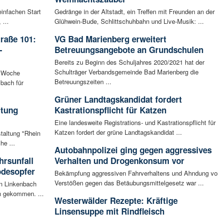
infachen Start
Gedränge in der Altstadt, ein Treffen mit Freunden an der
 ...
Glühwein-Bude, Schlittschuhbahn und Live-Musik: ...
raße 101:
VG Bad Marienberg erweitert
-
Betreuungsangebote an Grundschulen
Bereits zu Beginn des Schuljahres 2020/2021 hat der
Schulträger Verbandsgemeinde Bad Marienberg die
n Woche
Betreuungszeiten ...
bach für
Grüner Landtagskandidat fordert
ltung
Kastrationspflicht für Katzen
Eine landesweite Registrations- und Kastrationspflicht für
Katzen fordert der grüne Landtagskandidat ...
staltung "Rhein
he ...
Autobahnpolizei ging gegen aggressives
rsunfall
Verhalten und Drogenkonsum vor
odesopfer
Bekämpfung aggressiven Fahrverhaltens und Ahndung vo
Verstößen gegen das Betäubungsmittelgesetz war ...
en Linkenbach
n gekommen. ...
Westerwälder Rezepte: Kräftige
Linsensuppe mit Rindfleisch