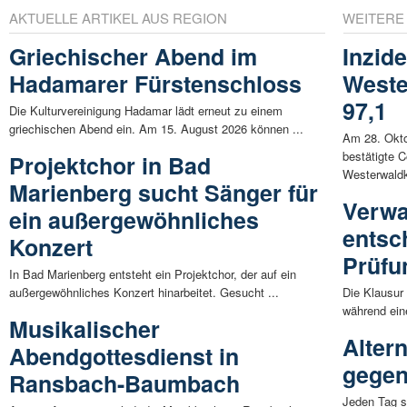
AKTUELLE ARTIKEL AUS REGION
WEITERE
Griechischer Abend im
Inzid
Hadamarer Fürstenschloss
Weste
97,1
Die Kulturvereinigung Hadamar lädt erneut zu einem
griechischen Abend ein. Am 15. August 2026 können ...
Am 28. Okto
bestätigte C
Projektchor in Bad
Westerwaldkr
Marienberg sucht Sänger für
Verwa
ein außergewöhnliches
entsc
Konzert
Prüfu
In Bad Marienberg entsteht ein Projektchor, der auf ein
außergewöhnliches Konzert hinarbeitet. Gesucht ...
Die Klausur
während eine
Musikalischer
Alter
Abendgottesdienst in
gegen
Ransbach-Baumbach
Jeden Tag s