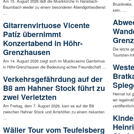
Am 15. August 2026 lädt die Musikkirche in Ransbach-
Brustkrebs.
Baumbach wieder zu einem besonderen Abendgottesdienst
sein. ...
...
Abwec
Gitarrenvirtuose Vicente
Wande
Patíz übernimmt
Gren
Konzertabend in Höhr-
Die letzte 
Grenzhausen
Touristen-I
Am 14. August 2026 zeigt sich im Musikcasino Gambrinus
Weste
in Höhr-Grenzhausen die Bedeutung echter Freundschaft ...
Bratk
Verkehrsgefährdung auf der
Spieg
B8 am Hahner Stock führt zu
Heimat tut 
zwei Verletzten
wir regelmä
Am Freitag, dem 7. August 2026, kam es auf der B8
veröffentlich
zwischen Hahner Stock und Arnshöfen zu einem riskanten
Kinder
...
Heinr
Wäller Tour vom Teufelsberg