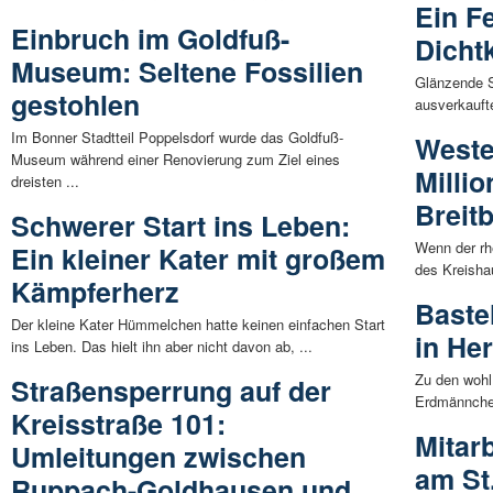
Ein F
Einbruch im Goldfuß-
Dicht
Museum: Seltene Fossilien
Glänzende S
gestohlen
ausverkauft
Im Bonner Stadtteil Poppelsdorf wurde das Goldfuß-
Weste
Museum während einer Renovierung zum Ziel eines
Milli
dreisten ...
Breit
Schwerer Start ins Leben:
Wenn der rh
Ein kleiner Kater mit großem
des Kreisha
Kämpferherz
Baste
Der kleine Kater Hümmelchen hatte keinen einfachen Start
in He
ins Leben. Das hielt ihn aber nicht davon ab, ...
Zu den wohl
Straßensperrung auf der
Erdmännchen
Kreisstraße 101:
Mitar
Umleitungen zwischen
am St
Ruppach-Goldhausen und