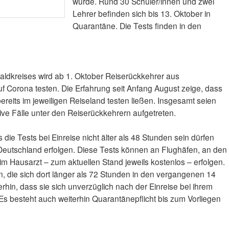
wurde. Rund 30 Schüler/innen und zwei
Lehrer befinden sich bis 13. Oktober in
Quarantäne. Die Tests finden in den
dkreises wird ab 1. Oktober Reiserückkehrer aus
uf Corona testen. Die Erfahrung seit Anfang August zeige, dass
ereits im jeweiligen Reiseland testen ließen. Insgesamt seien
tive Fälle unter den Reiserückkehrern aufgetreten.
 die Tests bei Einreise nicht älter als 48 Stunden sein dürfen
Deutschland erfolgen. Diese Tests können an Flughäfen, an den
m Hausarzt – zum aktuellen Stand jeweils kostenlos – erfolgen.
n, die sich dort länger als 72 Stunden in den vergangenen 14
erhin, dass sie sich unverzüglich nach der Einreise bei ihrem
 besteht auch weiterhin Quarantänepflicht bis zum Vorliegen