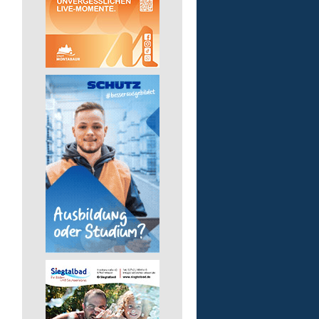
Gruppenleitung (m/w/d) 
Werkstatt
Lebenshilfe im Landkreis Altenk
GmbH
57632 Flammersfeld