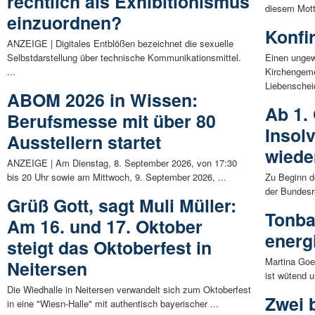
rechtlich als Exhibitionismus
diesem Mott
einzuordnen?
Konfi
ANZEIGE | Digitales Entblößen bezeichnet die sexuelle
Selbstdarstellung über technische Kommunikationsmittel.
Einen unge
...
Kirchengem
Liebenscheid
ABOM 2026 in Wissen:
Ab 1.
Berufsmesse mit über 80
Insol
Ausstellern startet
wieder
ANZEIGE | Am Dienstag, 8. September 2026, von 17:30
bis 20 Uhr sowie am Mittwoch, 9. September 2026, ...
Zu Beginn d
der Bundesre
Grüß Gott, sagt Muli Müller:
Tonba
Am 16. und 17. Oktober
energ
steigt das Oktoberfest in
Martina Goe
Neitersen
ist wütend u
Die Wiedhalle in Neitersen verwandelt sich zum Oktoberfest
Zwei 
in eine "Wiesn-Halle" mit authentisch bayerischer ...