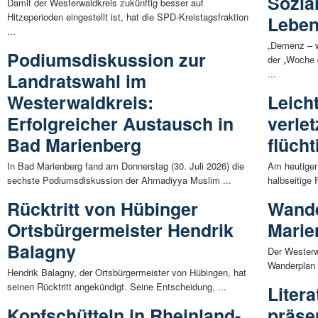
Sozial
Damit der Westerwaldkreis zukünftig besser auf
Hitzeperioden eingestellt ist, hat die SPD-Kreistagsfraktion
Leben
...
„Demenz – w
Podiumsdiskussion zur
der „Woche 
...
Landratswahl im
Westerwaldkreis:
Leich
Erfolgreicher Austausch in
verlet
Bad Marienberg
flücht
In Bad Marienberg fand am Donnerstag (30. Juli 2026) die
Am heutigen
sechste Podiumsdiskussion der Ahmadiyya Muslim ...
halbseitige
Rücktritt von Hübinger
Wand
Ortsbürgermeister Hendrik
Marie
Balagny
Der Westerw
Wanderplan 
Hendrik Balagny, der Ortsbürgermeister von Hübingen, hat
seinen Rücktritt angekündigt. Seine Entscheidung, ...
Litera
Kopfschütteln in Rheinland-
präse