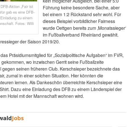
kein möglicher Ausgleich. Bei einer 5:0
 DFB-Aktion „Fair ist
Führung keine besondere Sache, aber
für gab es eine DFB-
bei einem 1:2 Rückstand sehr wohl. Für
e Einladung zu einem
dieses Beispiel vorbildlicher Fairness
nschaft. Fotos: Willi
wurde Oettgen bereits zum ‚Monatssieger‘
im Fußballverband Rheinland gewählt.
ressieger der Saison 2019/20.
das Präsidiumsmitglied für „Sozialpolitische Aufgaben“ im FVR,
d gekommen, wo inzwischen Gerrit seine Fußballzelte
iel gegen seinen früheren Club. Kerschsieper bezeichnete das
ir, zumal in einer solchen Situation. Hier könnten die
teuren lernen. Als Dankeschön überreichte Kerschsieper eine
Shirt. Dazu eine Einladung des DFB zu einem Länderspiel der
nem Hotel mit der Mannschaft wohnen wird.
wald
Jobs