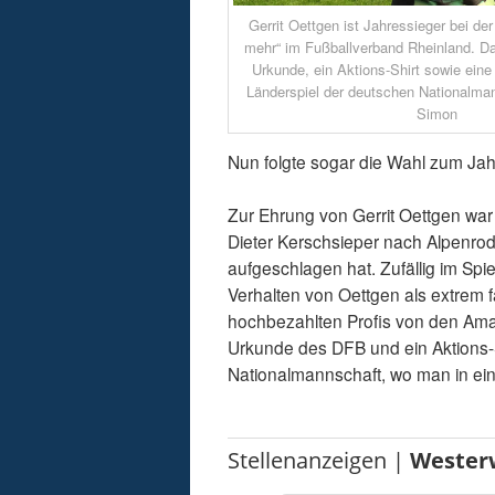
Gerrit Oettgen ist Jahressieger bei der
mehr“ im Fußballverband Rheinland. Da
Urkunde, ein Aktions-Shirt sowie ein
Länderspiel der deutschen Nationalman
Simon
Nun folgte sogar die Wahl zum Jah
Zur Ehrung von Gerrit Oettgen war 
Dieter Kerschsieper nach Alpenro
aufgeschlagen hat. Zufällig im Sp
Verhalten von Oettgen als extrem fa
hochbezahlten Profis von den Ama
Urkunde des DFB und ein Aktions-
Nationalmannschaft, wo man in ei
Stellenanzeigen |
Wester