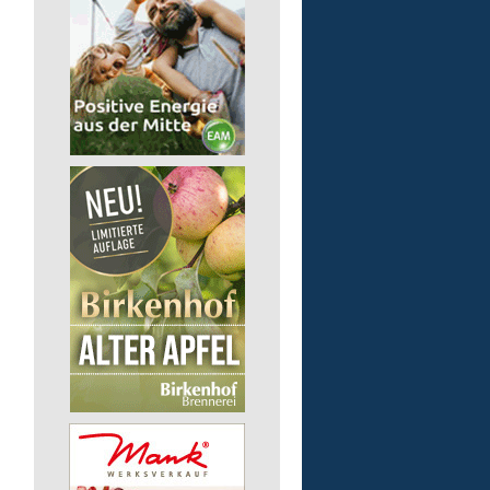
pädagogische Fachkraft
in Vollzeit
Lebenshilfe im Landkreis Altenk
GmbH
57518 Alsdorf