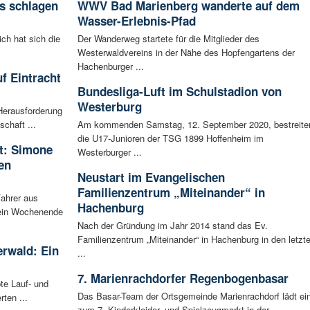
s schlagen
WWV Bad Marienberg wanderte auf dem
Wasser-Erlebnis-Pfad
ich hat sich die
Der Wanderweg startete für die Mitglieder des
Westerwaldvereins in der Nähe des Hopfengartens der
Hachenburger ...
f Eintracht
Bundesliga-Luft im Schulstadion von
Westerburg
Herausforderung
chaft ...
Am kommenden Samstag, 12. September 2020, bestreite
die U17-Junioren der TSG 1899 Hoffenheim im
rt: Simone
Westerburger ...
en
Neustart im Evangelischen
Familienzentrum „Miteinander“ in
Fahrer aus
Hachenburg
 ein Wochenende
Nach der Gründung im Jahr 2014 stand das Ev.
Familienzentrum „Miteinander“ in Hachenburg in den letzt
rwald: Ein
...
7. Marienrachdorfer Regenbogenbasar
bte Lauf- und
Das Basar-Team der Ortsgemeinde Marienrachdorf lädt ei
ten ...
zum 7. Kinderkleider- und Spielzeugmarkt in der ...