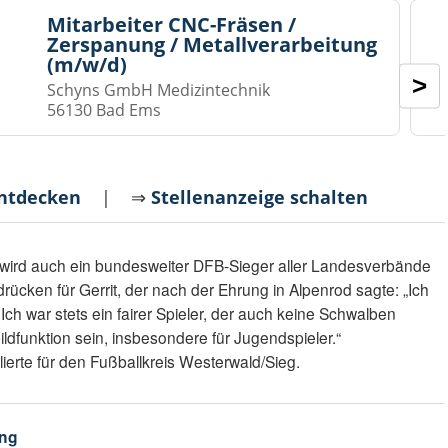
Mitarbeiter CNC-Fräsen /
Zerspanung / Metallverarbeitung
(m/w/d)
>
Schyns GmbH Medizintechnik
56130 Bad Ems
entdecken
| ⇒
Stellenanzeige schalten
wird auch ein bundesweiter DFB-Sieger aller Landesverbände
cken für Gerrit, der nach der Ehrung in Alpenrod sagte: „Ich
h war stets ein fairer Spieler, der auch keine Schwalben
bildfunktion sein, insbesondere für Jugendspieler.“
lierte für den Fußballkreis Westerwald/Sieg.
ng