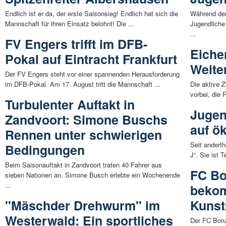
Endlich ist er da, der erste Saisonsieg! Endlich hat sich die
Während der
Mannschaft für ihren Einsatz belohnt! Die ...
Jugendliche
...
FV Engers trifft im DFB-
Eiche
Pokal auf Eintracht Frankfurt
Weite
Der FV Engers steht vor einer spannenden Herausforderung
im DFB-Pokal. Am 17. August tritt die Mannschaft ...
Die aktive Z
vorbei, die
Turbulenter Auftakt in
Jugen
Zandvoort: Simone Buschs
auf ö
Rennen unter schwierigen
Seit andert
Bedingungen
J“. Sie ist 
Beim Saisonauftakt in Zandvoort traten 40 Fahrer aus
FC Bo
sieben Nationen an. Simone Busch erlebte ein Wochenende
...
beko
"Mäschder Drehwurm" im
Kunst
Westerwald: Ein sportliches
Der FC Boru