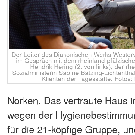
Der Leiter des Diakonischen Werks Westerwa
im Gespräch mit dem rheinland-pfälzisch
Hendrik Hering (2. von links), der rh
Sozialministerin Sabine Bätzing-Lichtenthäl
Klienten der Tagesstätte. Fotos:
Norken. Das vertraute Haus i
wegen der Hygienebestimmung
für die 21-köpfige Gruppe, un