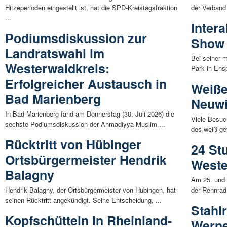
Hitzeperioden eingestellt ist, hat die SPD-Kreistagsfraktion
der Verband 
...
Intera
Podiumsdiskussion zur
Show 
Landratswahl im
Bei seiner 
Westerwaldkreis:
Park in Ens
Erfolgreicher Austausch in
Weiße
Bad Marienberg
Neuwi
In Bad Marienberg fand am Donnerstag (30. Juli 2026) die
Viele Besuc
sechste Podiumsdiskussion der Ahmadiyya Muslim ...
des weiß gef
Rücktritt von Hübinger
24 St
Ortsbürgermeister Hendrik
Weste
Balagny
Am 25. und 2
Hendrik Balagny, der Ortsbürgermeister von Hübingen, hat
der Rennrad
seinen Rücktritt angekündigt. Seine Entscheidung, ...
Stahlr
Kopfschütteln in Rheinland-
Werne