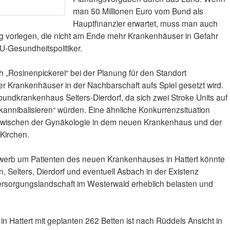
man 50 Millionen Euro vom Bund als
Hauptfinanzier erwartet, muss man auch
g vorlegen, die nicht am Ende mehr Krankenhäuser in Gefahr
CDU-Gesundheitspolitiker.
h „Rosinenpickerei“ bei der Planung für den Standort
er Krankenhäuser in der Nachbarschaft aufs Spiel gesetzt wird.
erbundkrankenhaus Selters-Dierdorf, da sich zwei Stroke Units auf
nnibalisieren“ würden. Eine ähnliche Konkurrenzsituation
 zwischen der Gynäkologie in dem neuen Krankenhaus und der
 Kirchen.
ewerb um Patienten des neuen Krankenhauses in Hattert könnte
n, Selters, Dierdorf und eventuell Asbach in der Existenz
ersorgungslandschaft im Westerwald erheblich belasten und
 Hattert mit geplanten 262 Betten ist nach Rüddels Ansicht in