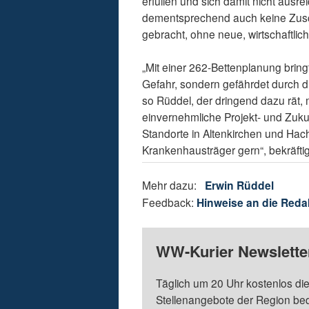
erfüllen und sich damit nicht ausre
dementsprechend auch keine Zuschl
gebracht, ohne neue, wirtschaftlic
„Mit einer 262-Bettenplanung bringt 
Gefahr, sondern gefährdet durch di
so Rüddel, der dringend dazu rät
einvernehmliche Projekt- und Zuku
Standorte in Altenkirchen und Hach
Krankenhausträger gern“, bekräfti
Mehr dazu:
Erwin Rüddel
Feedback:
Hinweise an die Reda
WW-Kurier Newsletter
Täglich um 20 Uhr kostenlos die
Stellenangebote der Region be