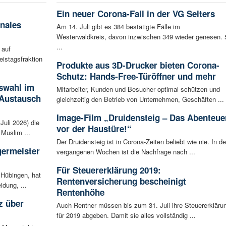
Ein neuer Corona-Fall in der VG Selters
nales
Am 14. Juli gibt es 384 bestätigte Fälle im
Westerwaldkreis, davon inzwischen 349 wieder genesen. 
...
 auf
eistagsfraktion
Produkte aus 3D-Drucker bieten Corona-
Schutz: Hands-Free-Türöffner und mehr
swahl im
Mitarbeiter, Kunden und Besucher optimal schützen und
 Austausch
gleichzeitig den Betrieb von Unternehmen, Geschäften ...
Image-Film „Druidensteig – Das Abenteue
Juli 2026) die
vor der Haustüre!“
Muslim ...
Der Druidensteig ist in Corona-Zeiten beliebt wie nie. In d
germeister
vergangenen Wochen ist die Nachfrage nach ...
Für Steuererklärung 2019:
 Hübingen, hat
Rentenversicherung bescheinigt
idung, ...
Rentenhöhe
z über
Auch Rentner müssen bis zum 31. Juli ihre Steuererkläru
für 2019 abgeben. Damit sie alles vollständig ...