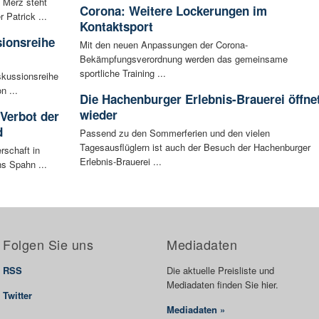
 Merz steht
Corona: Weitere Lockerungen im
Patrick ...
Kontaktsport
sionsreihe
Mit den neuen Anpassungen der Corona-
Bekämpfungsverordnung werden das gemeinsame
sportliche Training ...
skussionsreihe
n ...
Die Hachenburger Erlebnis-Brauerei öffne
wieder
 Verbot der
d
Passend zu den Sommerferien und den vielen
Tagesausflüglern ist auch der Besuch der Hachenburger
rschaft in
Erlebnis-Brauerei ...
ns Spahn ...
Folgen Sie uns
Mediadaten
RSS
Die aktuelle Preisliste und
Mediadaten finden Sie hier.
Twitter
Mediadaten »