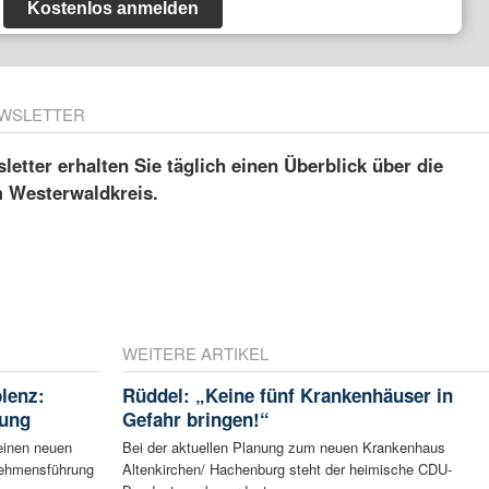
Kostenlos anmelden
WSLETTER
etter erhalten Sie täglich einen Überblick über die
m Westerwaldkreis.
WEITERE ARTIKEL
blenz:
Rüddel: „Keine fünf Krankenhäuser in
rung
Gefahr bringen!“
einen neuen
Bei der aktuellen Planung zum neuen Krankenhaus
rnehmensführung
Altenkirchen/ Hachenburg steht der heimische CDU-