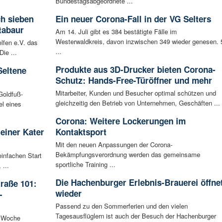
Bundestagsabgeordnete ...
ch sieben
Ein neuer Corona-Fall in der VG Selters
tabaur
Am 14. Juli gibt es 384 bestätigte Fälle im
Westerwaldkreis, davon inzwischen 349 wieder genesen. 
lfen e.V. das
...
ie ...
Produkte aus 3D-Drucker bieten Corona-
Seltene
Schutz: Hands-Free-Türöffner und mehr
Mitarbeiter, Kunden und Besucher optimal schützen und
Goldfuß-
gleichzeitig den Betrieb von Unternehmen, Geschäften ...
l eines
Corona: Weitere Lockerungen im
leiner Kater
Kontaktsport
Mit den neuen Anpassungen der Corona-
Bekämpfungsverordnung werden das gemeinsame
infachen Start
sportliche Training ...
 ...
Die Hachenburger Erlebnis-Brauerei öffne
raße 101:
wieder
-
Passend zu den Sommerferien und den vielen
Tagesausflüglern ist auch der Besuch der Hachenburger
n Woche