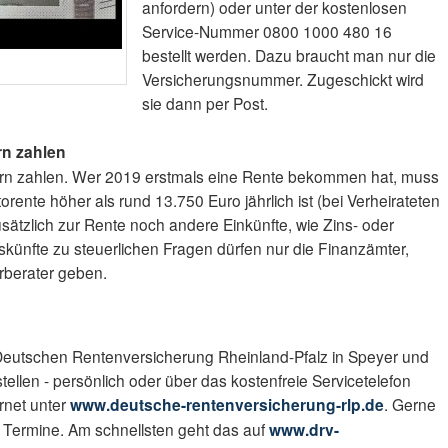
anfordern) oder unter der kostenlosen
Service-Nummer 0800 1000 480 16
bestellt werden. Dazu braucht man nur die
Versicherungsnummer. Zugeschickt wird
sie dann per Post.
rn zahlen
ern zahlen. Wer 2019 erstmals eine Rente bekommen hat, muss
orente höher als rund 13.750 Euro jährlich ist (bei Verheirateten
sätzlich zur Rente noch andere Einkünfte, wie Zins- oder
skünfte zu steuerlichen Fragen dürfen nur die Finanzämter,
rberater geben.
 Deutschen Rentenversicherung Rheinland-Pfalz in Speyer und
ellen - persönlich oder über das kostenfreie Servicetelefon
rnet unter
www.deutsche-rentenversicherung-rlp.de
. Gerne
e Termine. Am schnellsten geht das auf
www.drv-