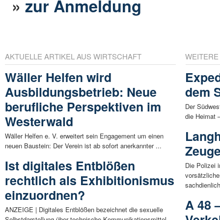
»
zur Anmeldung
AKTUELLE ARTIKEL AUS WIRTSCHAFT
WEITERE
Wäller Helfen wird
Exped
Ausbildungsbetrieb: Neue
dem 
berufliche Perspektiven im
Der Südwestr
die Heimat 
Westerwald
Langh
Wäller Helfen e. V. erweitert sein Engagement um einen
neuen Baustein: Der Verein ist ab sofort anerkannter ...
Zeuge
Ist digitales Entblößen
Die Polizei 
vorsätzliche
rechtlich als Exhibitionismus
sachdienlich
einzuordnen?
A 48 
ANZEIGE | Digitales Entblößen bezeichnet die sexuelle
Verke
Selbstdarstellung über technische Kommunikationsmittel.