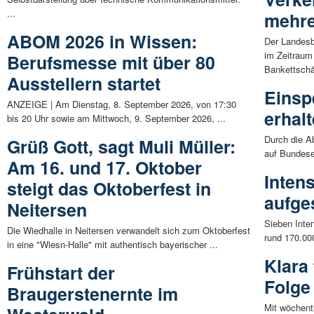
...
mehre
ABOM 2026 in Wissen:
Der Landesb
im Zeitraum 
Berufsmesse mit über 80
Bankettschäl
Ausstellern startet
Einsp
ANZEIGE | Am Dienstag, 8. September 2026, von 17:30
erhal
bis 20 Uhr sowie am Mittwoch, 9. September 2026, ...
Durch die A
Grüß Gott, sagt Muli Müller:
auf Bundese
Am 16. und 17. Oktober
Inten
steigt das Oktoberfest in
aufge
Neitersen
Sieben Inte
Die Wiedhalle in Neitersen verwandelt sich zum Oktoberfest
rund 170.000
in eine "Wiesn-Halle" mit authentisch bayerischer ...
Klara
Frühstart der
Folge
Braugerstenernte im
Mit wöchent