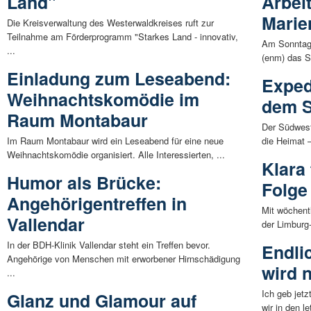
Land"
Arbei
Marie
Die Kreisverwaltung des Westerwaldkreises ruft zur
Teilnahme am Förderprogramm "Starkes Land - innovativ,
Am Sonntag, 
...
(enm) das S
Einladung zum Leseabend:
Exped
Weihnachtskomödie im
dem 
Raum Montabaur
Der Südwestr
Im Raum Montabaur wird ein Leseabend für eine neue
die Heimat 
Weihnachtskomödie organisiert. Alle Interessierten, ...
Klara
Humor als Brücke:
Folge
Angehörigentreffen in
Mit wöchent
Vallendar
der Limburg-
In der BDH-Klinik Vallendar steht ein Treffen bevor.
Endli
Angehörige von Menschen mit erworbener Hirnschädigung
wird 
...
Ich geb jet
Glanz und Glamour auf
wir in den l