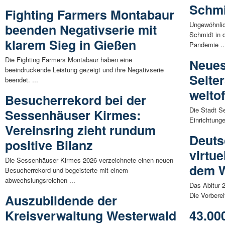
Schmi
Fighting Farmers Montabaur
Ungewöhnlic
beenden Negativserie mit
Schmidt in 
klarem Sieg in Gießen
Pandemie ..
Die Fighting Farmers Montabaur haben eine
Neues
beeindruckende Leistung gezeigt und ihre Negativserie
Selte
beendet. ...
welto
Besucherrekord bei der
Die Stadt Se
Sessenhäuser Kirmes:
Einrichtung
Vereinsring zieht rundum
Deuts
positive Bilanz
virtue
Die Sessenhäuser Kirmes 2026 verzeichnete einen neuen
dem W
Besucherrekord und begeisterte mit einem
abwechslungsreichen ...
Das Abitur 
Die Vorberei
Auszubildende der
Kreisverwaltung Westerwald
43.00