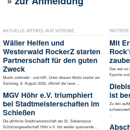
»
zur Anmeldung
AKTUELLE ARTIKEL AUS VEREINE
WEITERE
Wäller Helfen und
Mit E
Westerwald RockerZ starten
Rock‘
Partnerschaft für den guten
zaube
Zweck
Das war so 
Epoche und 
Musik verbindet - und hilft. Unter diesem Motto startet am
Samstag, 8. August 2026, offiziell die neue ...
Diebis
MGV Höhr e.V. triumphiert
ist be
bei Stadtmeisterschaften im
Zu den auff
schwarzweiß
Schießen
...
Die jährliche Stadtmeisterschaft der St. Sebastianus
Absch
Schützengesellschaft Höhr e.V. bot wieder spannende ...