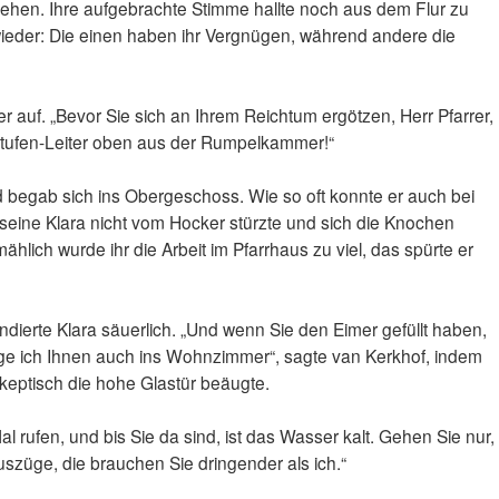
 ziehen. Ihre aufgebrachte Stimme hallte noch aus dem Flur zu
wieder: Die einen haben ihr Vergnügen, während andere die
er auf. „Bevor Sie sich an Ihrem Reichtum ergötzen, Herr Pfarrer,
Stufen-Leiter oben aus der Rumpelkammer!“
d begab sich ins Obergeschoss. Wie so oft konnte er auch bei
 seine Klara nicht vom Hocker stürzte und sich die Knochen
lmählich wurde ihr die Arbeit im Pfarrhaus zu viel, das spürte er
ndierte Klara säuerlich. „Und wenn Sie den Eimer gefüllt haben,
rage ich Ihnen auch ins Wohnzimmer“, sagte van Kerkhof, indem
d skeptisch die hohe Glastür beäugte.
al rufen, und bis Sie da sind, ist das Wasser kalt. Gehen Sie nur,
uszüge, die brauchen Sie dringender als ich.“