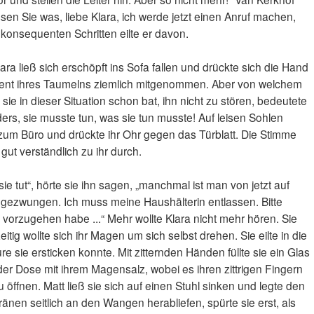
ssen Sie was, liebe Klara, ich werde jetzt einen Anruf machen,
it konsequenten Schritten eilte er davon.
a ließ sich erschöpft ins Sofa fallen und drückte sich die Hand
ment ihres Taumelns ziemlich mitgenommen. Aber von welchem
ie in dieser Situation schon bat, ihn nicht zu stören, bedeutete
ders, sie musste tun, was sie tun musste! Auf leisen Sohlen
 zum Büro und drückte ihr Ohr gegen das Türblatt. Die Stimme
gut verständlich zu ihr durch.
sie tut“, hörte sie ihn sagen, „manchmal ist man von jetzt auf
 gezwungen. Ich muss meine Haushälterin entlassen. Bitte
a vorzugehen habe ...“ Mehr wollte Klara nicht mehr hören. Sie
eitig wollte sich ihr Magen um sich selbst drehen. Sie eilte in die
e sie ersticken konnte. Mit zitternden Händen füllte sie ein Glas
der Dose mit ihrem Magensalz, wobei es ihren zittrigen Fingern
u öffnen. Matt ließ sie sich auf einen Stuhl sinken und legte den
ränen seitlich an den Wangen herabliefen, spürte sie erst, als