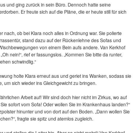
us und ging zurück in sein Büro. Dennoch hatte seine
dorben. Er freute sich auf die Pläne, die er heute still für sich
r nach, ob bei Klara noch alles in Ordnung war. Sie polierte
rassentür, stand dazu auf der Rückenlehne des Sofas und
 Wischbewegungen von einem Bein aufs andere. Van Kerkhof
 „Oh nein!“, rief er fassungslos. „Kommen Sie bitte da runter,
sehen schwindlig.“
chwung holte Klara erneut aus und geriet ins Wanken, sodass sie
, um sich wieder ins Gleichgewicht zu bringen.
efährlichen Arbeit auf! Wir sind doch hier nicht im Zirkus, wo auf
gen Sie sofort vom Sofa! Oder wollen Sie im Krankenhaus landen?“
itzpolster hinunter und von dort auf den Boden. „Dann wollen Sie
hen?“, fragte sie spitz und atemlos zugleich.
or und stellen die Leiter hin. Aber so nicht mehr!“ Van Kerkhof