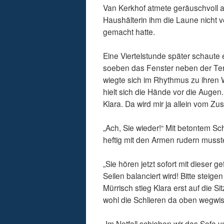
Van Kerkhof atmete geräuschvoll a
Haushälterin ihm die Laune nicht ver
gemacht hatte.
Eine Viertelstunde später schaute e
soeben das Fenster neben der Ter
wiegte sich im Rhythmus zu ihren
hielt sich die Hände vor die Augen.
Klara. Da wird mir ja allein vom Zu
„Ach, Sie wieder!“ Mit betontem S
heftig mit den Armen rudern musste
„Sie hören jetzt sofort mit dieser g
Seilen balanciert wird! Bitte stei
Mürrisch stieg Klara erst auf die S
wohl die Schlieren da oben wegwisc
„Im Notfall schieben wir das Sofa v