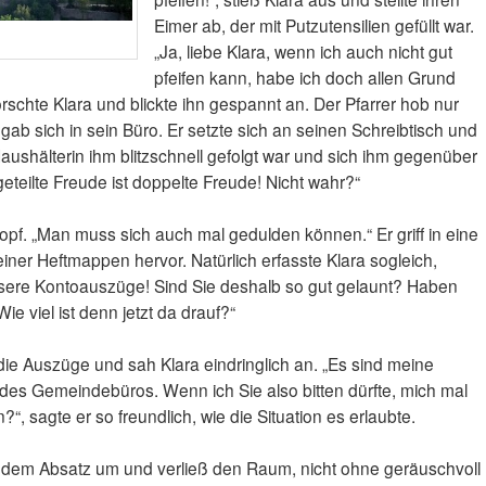
Eimer ab, der mit Putzutensilien gefüllt war.
„Ja, liebe Klara, wenn ich auch nicht gut
pfeifen kann, habe ich doch allen Grund
orschte Klara und blickte ihn gespannt an. Der Pfarrer hob nur
gab sich in sein Büro. Er setzte sich an seinen Schreibtisch und
aushälterin ihm blitzschnell gefolgt war und sich ihm gegenüber
geteilte Freude ist doppelte Freude! Nicht wahr?“
opf. „Man muss sich auch mal gedulden können.“ Er griff in eine
iner Heftmappen hervor. Natürlich erfasste Klara sogleich,
nsere Kontoauszüge! Sind Sie deshalb so gut gelaunt? Haben
e viel ist denn jetzt da drauf?“
die Auszüge und sah Klara eindringlich an. „Es sind meine
 des Gemeindebüros. Wenn ich Sie also bitten dürfte, mich mal
?“, sagte er so freundlich, wie die Situation es erlaubte.
f dem Absatz um und verließ den Raum, nicht ohne geräuschvoll