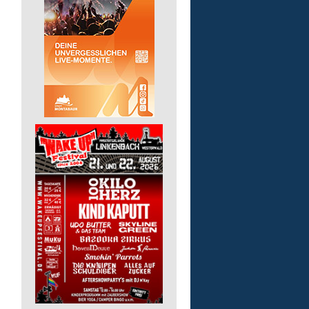
Finanz- und Lohnbuchha
(m/w/d)
Pusch AG
56242 Marienrachdorf