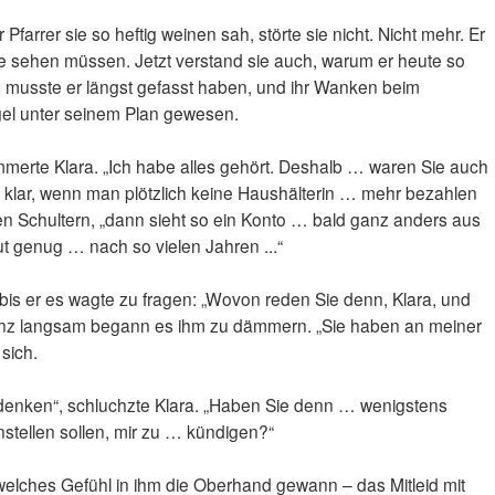
Pfarrer sie so heftig weinen sah, störte sie nicht. Nicht mehr. Er
e sehen müssen. Jetzt verstand sie auch, warum er heute so
s musste er längst gefasst haben, und ihr Wanken beim
gel unter seinem Plan gewesen.
immerte Klara. „Ich habe alles gehört. Deshalb … waren Sie auch
 klar, wenn man plötzlich keine Haushälterin … mehr bezahlen
en Schultern, „dann sieht so ein Konto … bald ganz anders aus
ut genug … nach so vielen Jahren ...“
, bis er es wagte zu fragen: „Wovon reden Sie denn, Klara, und
anz langsam begann es ihm zu dämmern. „Sie haben an meiner
 sich.
zt denken“, schluchzte Klara. „Haben Sie denn … wenigstens
stellen sollen, mir zu … kündigen?“
 welches Gefühl in ihm die Oberhand gewann – das Mitleid mit