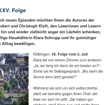
XXXV. Folge
ich neuen Episoden möchten Ihnen die Autoren der
ckert und Christoph Kloft, den Leserinnen und Lesern
 hin und wieder vielleicht sogar ein Lächeln schenken,
llige Haushälterin Klara Schrupp und ihr gutmütiger
 Alltag bewältigen.
Kölbingen.
35. Folge vom 2. Juli
Klara lief von einem Zimmer zum anderen.
„Ja, wo fang ich denn da am besten an?“,
führte sie ihr Selbstgespräch. „Wo steht die
Sonne denn jetzt gerade?“
Während sie sich um sich selbst drehte,
stieß sie beinahe gegen ihren Chef, der
leise vor sich hin pfiff. „Sie haben gut
pfeifen!“, stieß Klara aus und stellte ihren