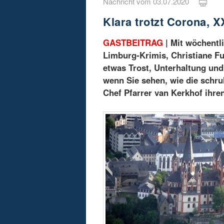
Nachricht vom 03.07.2020
Klara trotzt Corona, 
GASTBEITRAG
| Mit wöchentl
Limburg-Krimis, Christiane Fu
etwas Trost, Unterhaltung und
wenn Sie sehen, wie die schru
Chef Pfarrer van Kerkhof ihren