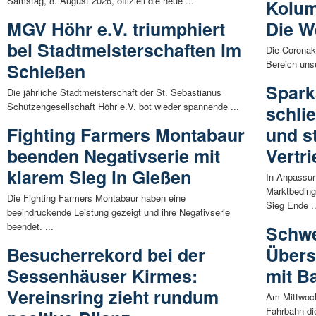
Samstag, 8. August 2026, offiziell die neue ...
Kolum
MGV Höhr e.V. triumphiert
Die W
bei Stadtmeisterschaften im
Die Coronakr
Bereich uns
Schießen
Spark
Die jährliche Stadtmeisterschaft der St. Sebastianus
Schützengesellschaft Höhr e.V. bot wieder spannende ...
schli
Fighting Farmers Montabaur
und s
beenden Negativserie mit
Vertr
klarem Sieg in Gießen
In Anpassun
Marktbeding
Die Fighting Farmers Montabaur haben eine
Sieg Ende ..
beeindruckende Leistung gezeigt und ihre Negativserie
beendet. ...
Schwe
Besucherrekord bei der
Übers
Sessenhäuser Kirmes:
mit B
Vereinsring zieht rundum
Am Mittwoch
Fahrbahn di